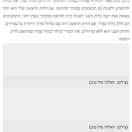
כיום, נהוג מאוד להחליף שמלות במהלך החתונה. זה היום הגדול שלך, את יכולה
להתפרע ולשנות גם תכשיטים במהלך החתונה. אם הלוק הראשון שלך הוא יותר
מאופק ואת רוצה בלוק השני לשנות כיוון למראה מסיבתי ונוצץ יותר, התכשיטים
הם חלק בלתי נפרד. אם הלוק הראשון היה עם שרוול ארוך וויתרת על צמידים,
והלוק השני הוא ללא שרוולים, את לגמרי יכולה לבחור צמיד שמותאם לוייב
השונה.
(צילום: וואלה! מזל טוב)
(צילום: וואלה! מזל טוב)