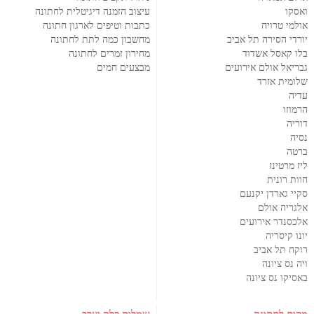
ואסקו
עיצוב הזמנה דיגיטלית לחתונה
אולמי טרויה
כתבות וטיפים לארגון חתונה
יורדי הסירה תל אביב
מחשבון כמה לתת לחתונה
בלו קאסל אשדוד
מחירון זמרים לחתונה
גבריאל אולם אירועים
מבצעים חמים
שלומית אזרד
עדיה
הרמוזו
דוריה
נסיה
ברטה
ליז מרטינז
חוות רונית
סקיי גארדן יקנעם
אלגריה אולם
אלכסנדר אירועים
יונו קיסריה
רוקח תל אביב
ויה נס ציונה
באסיקו נס ציונה
מקום לחתונה
שמלות כלה וערב