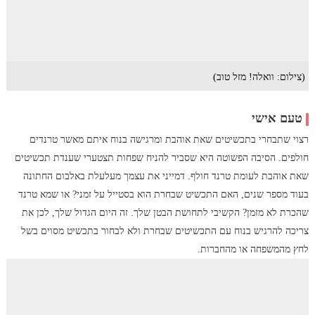
(צילום: וואלה! מזל טוב)
טעם אישי
רצוי שתבחרי בתכשיטים שאת אוהבת ומרגישה בנוח איתם מאשר טרנדים
חולפים. הסיבה הפשוטה היא שסביר להניח שפחות תצטערי שענדת תכשיטים
שאת אוהבת לעומת טרנד חולף. דמייני את עצמך מעלעלת באלבום החתונה
בעוד מספר שנים, האם התכשיט שבחרת הוא בסטייל על זמני? או שמא טרנד
שהכרת לא מזמן? הקשיבי לתחושת הבטן שלך. זה היום הגדול שלך, לכן את
צריכה להרגיש בנוח עם התכשיטים שבחרת ולא לבחור בתכשיט מסוים בשל
לחץ מהמשפחה או מהחברות.