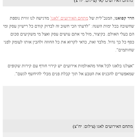
מתחם האירועים קאי (צילום: יח"צ)
הדר קפואנו
, המנכ"לית של
מתחם האירועים 'לאגו'
מדגישה לנו זווית נוספת
שחשובה בכל ימות השנה: "לדעתי הכי חשוב זה לבדוק קודם כל רישיון עסק ומי
הם בעלי האולם. בקיצור, מול מי אתם עושים עסק ואצל מי משקיעים סכום
כסף כל כך גדול. מלבד זאת, כדאי לקרוא את כל החוזה ולהבין אותו לעומק לפני
שחותמים".
"אצלנו בלאגו לכל אחד מהאולמות אירועים יש קירוי חורף עם קירות שקופים
שמאפשרים להכניס את הטבע אל תוך קבלת פנים מבלי להיחשף לגשם".
מתחם האירועים לאגו (צילום: יח"צ)