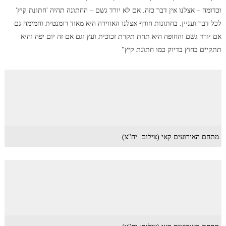
וכדומה – אצלנו אין דבר כזה. אם לא יורד גשם – החתונה תהיה 'חתונת קיץ'
לכל דבר ועניין. בחתונות חורף אצלנו האווירה היא מאוד רומנטית וחמימה גם
אם יורד גשם והחופה היא תחת תקרת זכוכית ועץ וגם אם זה יום יפה והיא
תתקיים בחוץ בדיוק כמו חתונת קיץ"
מתחם האירועים קאי (צילום: יח"צ)