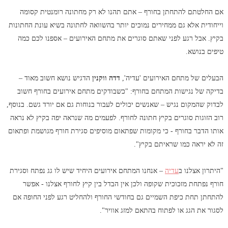
אם החלטתם להתחתן בחורף – אתם תהנו לא רק מחתונה רומנטית קסומה
וייחודית אלא גם ממחירים נמוכים יותר בהשוואה לחתונה בשיא עונת החתונות
בקיץ. אבל רגע לפני שאתם סוגרים את מתחם האירועים – אספנו לכם כמה
טיפים בנושא.
הבעלים של מתחם האירועים 'עדיה',
דדה ווקנין
הדגיש נושא חשוב מאוד –
בדיקה של נגישות המתחם בחורף: "כשבודקים מתחם אירועים בחורף חשוב
לבדוק שהמקום נגיש – שאנשים יכולים לעבור בנוחות גם אם יורד גשם. בנוסף,
רוב הזוגות סוגרים בקיץ חתונה לחורף. לפעמים מה שנראה יפה בקיץ לא נראה
אותו הדבר בחורף - כי מקומות שפתאום מוסיפים סגירת חורף מגושמת ופתאום
זה לא יראה כמו שראיתם בקיץ".
"היתרון אצלנו ב
עדיה
– אנחנו המתחם אירועים היחיד שיש לו גג נפתח וסגירת
חורף נפתחת מזכוכית שקופה ולכן אין הבדל בין קיץ לחורף אצלנו - אפשר
להתחתן תחת כיפת השמיים גם בחודשי החורף ולהחליט רגע לפני החופה אם
לסגור את הגג או לפתוח בהתאם למזג אוויר".