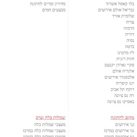
בלו קאסל אשדוד
מחירון זמרים לחתונה
גבריאל אולם אירועים
מבצעים חמים
שלומית אזרד
עדיה
הרמוזו
דוריה
נסיה
ברטה
ליז מרטינז
חוות רונית
סקיי גארדן יקנעם
אלגריה אולם
אלכסנדר אירועים
יונו קיסריה
רוקח תל אביב
ויה נס ציונה
באסיקו נס ציונה
מקום לחתונה
שמלות כלה וערב
גני אירועים
מעצבי שמלות כלה
גני אירועים במרכז
מעצבי שמלות כלה במרכז
גני אירועים בשרון
מעצבי שמלות כלה בשרון