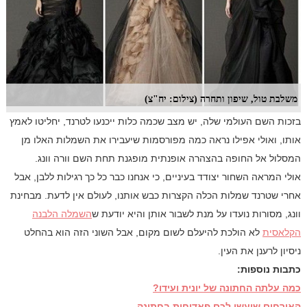
משלבת טול, שיפון ותחרה (צילום: יח"צ)
בזכות השם העולמי שלה, יש מצב שכמה כלות ייכנעו לטרנד, יחליטו לאמץ
אותו, ואולי אפילו נראה כמה מפורסמות שיעבירו את השמלות האלו מן
המסלול אל החופה בהצהרה אופנתית מופגנת תחת השם וורה וונג.
אולי המראה השחור יצודד בעיניים, כי אנחנו כבר כל כך רגילות ללבן, אבל
אחרי שטרנד שמלות הכלה הקצרות כבש אותנו, לעולם אין לדעת. מבחינת
וונג, מסורות נועדו על מנת לשבור אותן והיא יודעת ש
השמלה הלבנה
הקלאסית
לא הולכת להיעלם לשום מקום, אבל השוני הזה הוא בהחלט
ניסיון לרענן את העין.
כתבות נוספות:
כמה עלתה החתונה של יונית ועידו?
האורחים שיעשו לכם פאדיחות בחתונה