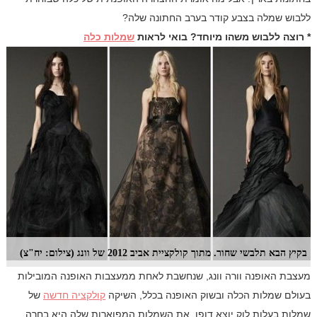
ללבוש שמלה בצבע קודר בערב החתונה שלה?
* רוצה ללבוש משהו מיוחד? בואי לראות
שמלות כלה
בקיץ הבא תלבשי שחור. מתוך קולקציית אביב 2012 של וונג (צילום: יח"צ)
מעצבת האופנה וורה וונג, שנחשבת לאחת ממעצבות האופנה המובילות
בעולם שמלות הכלה ובשוק האופנה בכלל, השיקה
קולקציה חדשה
של
שמלות בעלות לוק יוצא דופן. את השמלות המפוארות שלה היא בחרה