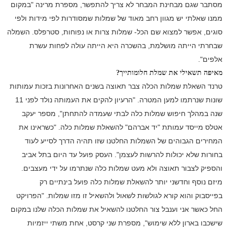
מסתבר שגם מבחינת המבחר לא צריך להתפשר, מספרת מרינה "במקום
ממנו שאלתי יש מגוון רחב מאוד של שמלות שמסודרות לפי מידות ולפי
סוגים, אפשר למצוא שם הכל- שמלות צרות או נפוחות, סטרפלס. השמלה
שבחרתי הייתה מושלמת, בהשכרה היא הייתה עולה לפחות עשרת
אלפים".
מאיפה תשאילי את שמלת חלומותייך?
טרנד השאלת שמלות הכלה צבר תאוצה בשנים האחרונות בזכות עמותות
שונות שנרתמו למען המטרה. "הרעיון להקים את העמותה נולד לפני 11
שנה במהלך חיפוש שמלות כלה לבתי שעמדה להתחתן", מספר יעקב
אטלס מייסד עמותת "יד אברהם" להשאלת שמלות כלה. "כשראינו את
המחירים הגבוהים של השמלות החלטנו שזו תהיה הדרך לסייע לעוד
בחורות שלא יכולות להרשות לעצמן". העסק פועל עד היום בתל אביב
והספיק לצבור תאוצה ולא מעט שמלות כלה שנתרמו על ידי מעצבים.
מיזם נוסף וחדשני יותר להשאלת שמלות כלה פועל בינתיים רק
בפייסבוק והוא קורא לגולשות לשאול ולהשאיל זו מזו שמלות. "הפרויקט
החל כאשר אני וענבל צור החלטנו להשאיל את שמלות הכלה שלנו במקום
שישכבו בארון ללא שימוש", מספרת שני קרסט, אחת משתי ייזמיות