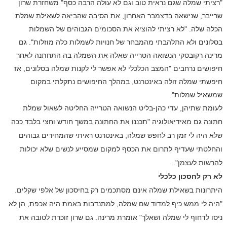
"רציתי שמלה שגם נראית טוב וגם לא עולה הרבה כסף" משחזרת שרון
שרייבר, שנישאה בדצמבר האחרון, את הסיבה שהביאה לשאילת שמלת
הכלה שלה. "לא רציתי להוציא את הסכומים הגבוהים של השמלות
בסלונים ולא התלהבתי מהמבחר של חנויות לשמלות כלה מוזלות". גם
מרינה רקובסקי הנשואה הטרייה שאלה את השמלה בה התחתנה לאחר
חיפושים נרחבים "המצב הכלכלי לא אפשר לי לקנות שמלה בסלונים, אז
חיפשתי שמלה זולה באינטרנט, במהלך החיפושים נתקלתי במקום
שמשאיל שמלות".
לעומת שתיהן, עדי כהן-בליט הנשואה הטרייה החליטה לשאול שמלת
חתונה גם מאידיאולוגיה "תכננו את החתונה במשך חודש וחצי בלבד ככה
שלא היה לי זמן רב לחפש שמלה, באינטרנט ראיתי שהמחירים גבוהים
והחלטתי שעדיף לתרום את הכסף למקום שמסייע לנשים שלא יכולות
להרשות לעצמן".
לא רק לחסכון כלכלי
היתרונות בשאילת שמלה אינם מסתכמים רק בחיסכון של אלפי שקלים.
"היה לי ממש כיף למדוד שם שמלה, למתנדבות באמת היה אכפת, הן לא
ניסו לדחוף לי שמלה ושאלך" אומרת מרינה. גם שרון זוכרת לטובה את