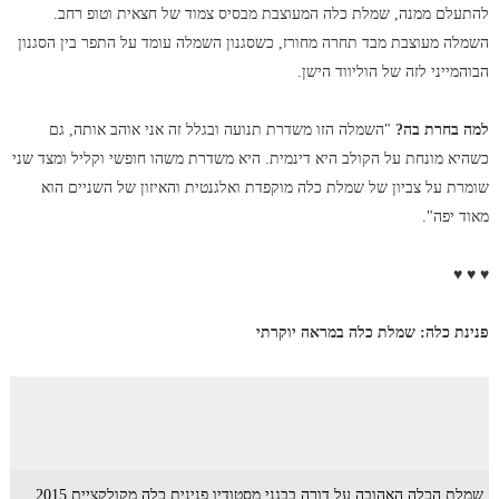
להתעלם ממנה, שמלת כלה המעוצבת מבסיס צמוד של חצאית וטופ רחב.
השמלה מעוצבת מבד תחרה מחורז, כשסגנון השמלה עומד על התפר בין הסגנון
הבוהמייני לזה של הוליווד הישן.
למה בחרת בה?
"השמלה הזו משדרת תנועה ובגלל זה אני אוהב אותה, גם
כשהיא מונחת על הקולב היא דינמית. היא משדרת משהו חופשי וקליל ומצד שני
שומרת על צביון של שמלת כלה מוקפדת ואלגנטית והאיזון של השניים הוא
מאוד יפה".
♥ ♥ ♥
פנינת כלה: שמלת כלה במראה יוקרתי
שמלת הכלה האהובה על דורה בבגני מסטודיו פנינית כלה מקולקציית 2015