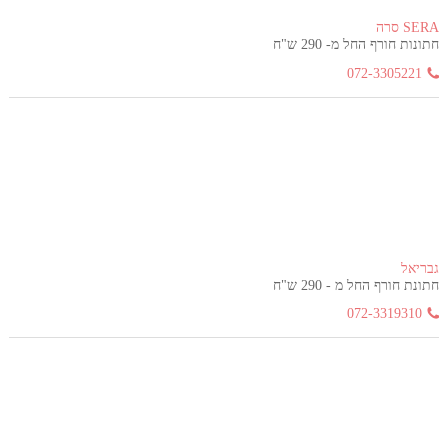
SERA סרה
חתונות חורף החל מ- 290 ש"ח
072-3305221
גבריאל
חתונת חורף החל מ - 290 ש"ח
072-3319310