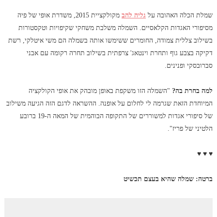
שמלת הכלה האהובה על
גליה להב
מקולקציית 2015, משדרת אופי של פיה
מסיפורי האגדות הקלאסיים. השמלה משלבת משחקי שקיפויות וטקסטורות
בשילוב צללית צמודה, החומרים ששימשו אותה בשמלה הם משי איטלקי, רשת
דקיקה בצבע גוף ותחרת וינטאג' צרפתית בשילוב תחרה רקומה עם אבני
סברובסקי ופנינים.
למה בחרת בה?
"השמלה הזו משקפת באופן מובהק את אופי הקולקציה
המיוחדת הזאת שגרמה לי לחלום על אופנה. ההשראה לדגם הזה הגיעה משילוב
של סיפורי אגדות למשוררים של התקופה הבוהמית של המאה ה-19 ברובע
הלטיני של פריז".
♥ ♥ ♥
ברטה: שמלה שהיא בעצם תכשיט