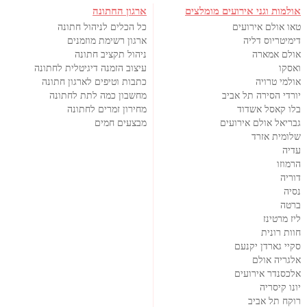
אולמות וגני אירועים מומלצים
ארגון החתונה
טאו אולם אירועים
כל הכלים לניהול חתונה
דימיטריוס דליה
ארגון רשימת מוזמנים
אולם אמארה
ניהול תקציב חתונה
ואסקו
עיצוב הזמנה דיגיטלית לחתונה
אולמי טרויה
כתבות וטיפים לארגון חתונה
יורדי הסירה תל אביב
מחשבון כמה לתת לחתונה
בלו קאסל אשדוד
מחירון זמרים לחתונה
גבריאל אולם אירועים
מבצעים חמים
שלומית אזרד
עדיה
הרמוזו
דוריה
נסיה
ברטה
ליז מרטינז
חוות רונית
סקיי גארדן יקנעם
אלגריה אולם
אלכסנדר אירועים
יונו קיסריה
רוקח תל אביב