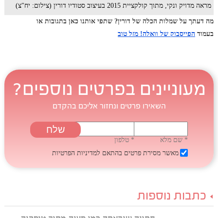
מראה מדויק ונקי, מתוך קולקציית 2015 בעיצוב סטודיו דורין (צילום: יח"צ)
מה דעתך על שמלות הכלה של דורין? שתפי אותנו כאן בתגובות או
בעמוד
הפייסבוק של וואלה! מזל טוב
מעוניינים בפרטים נוספים?
השאירו פרטים ונחזור אליכם בהקדם
* שם מלא
* טלפון
מאשר מסירת פרטים בהתאם
למדיניות הפרטיות
כתבות נוספות