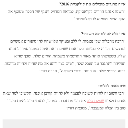
איזה טרנדים מובילים את קולקציית 2016?
"השנה אנחנו חוזרים לקלאסיקה, למראה המדויק והנקי של הכלה שעוטף את
הגוף הנשי ומחמיא לו באלגנטיות".
איזו כלה לעולם לא תשכחי?
"הרבה מהכלות שלי נכנסות לי ללב ובעיקר אלו שהיו להן סיפורים אנושיים
ומרגשים. זכורה לי במיוחד כלה אחת שאיבדה את אימה במועד סמוך לחתונה
שלה. כשפגשתי אותה מאוד התרשמתי משמחת החיים שלה, ומכך שהיא
הצליחה להתגבר על האבל שלה, לשים בצד לרגע את מה שהיה ולהיות מרוכזת
ברגע הפרטי שלה. זה היווה עבורי השראה", נזכרת דורין.
טיפ מנצח לכלות:
"הכי חשוב זה להיות קשובה לעצמך ולא להיות קורבן אופנה. תקשיבי למה שאת
אוהבת ולאיזו
שמלת כלה
את הכי מתחברת. כמו כן, לדעתי חייב להיות חיבור
טוב בין הכלה למעצבת", מסכמת דורין.