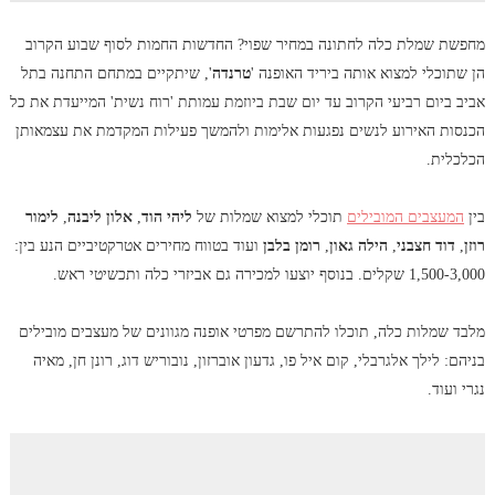
מחפשת שמלת כלה לחתונה במחיר שפוי? החדשות החמות לסוף שבוע הקרוב
הן שתוכלי למצוא אותה ביריד האופנה '
טרנדה
', שיתקיים במתחם התחנה בתל
אביב ביום רביעי הקרוב עד יום שבת ביוזמת עמותת 'רוח נשית' המייעדת את כל
הכנסות האירוע לנשים נפגעות אלימות ולהמשך פעילות המקדמת את עצמאותן
הכלכלית.
בין
המעצבים המובילים
תוכלי למצוא שמלות של
ליהי הוד
,
אלון ליבנה
,
לימור
רוזן
,
דוד חצבני
,
הילה גאון
,
רומן בלבן
ועוד בטווח מחירים אטרקטיביים הנע בין:
1,500-3,000 שקלים. בנוסף יוצעו למכירה גם אביזרי כלה ותכשיטי ראש.
מלבד שמלות כלה, תוכלו להתרשם מפרטי אופנה מגוונים של מעצבים מובילים
בניהם: לילך אלגרבלי, קום איל פו, גדעון אוברזון, נובוריש דוג, רונן חן, מאיה
נגרי ועוד.