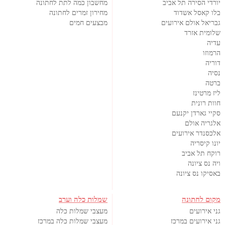
יורדי הסירה תל אביב
מחשבון כמה לתת לחתונה
בלו קאסל אשדוד
מחירון זמרים לחתונה
גבריאל אולם אירועים
מבצעים חמים
שלומית אזרד
עדיה
הרמוזו
דוריה
נסיה
ברטה
ליז מרטינז
חוות רונית
סקיי גארדן יקנעם
אלגריה אולם
אלכסנדר אירועים
יונו קיסריה
רוקח תל אביב
ויה נס ציונה
באסיקו נס ציונה
מקום לחתונה
שמלות כלה וערב
גני אירועים
מעצבי שמלות כלה
גני אירועים במרכז
מעצבי שמלות כלה במרכז