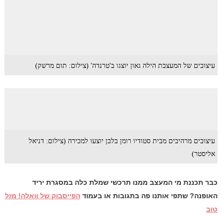
עיצובים של המעצבת הילה גאון יוצגו ב'טרנדה' (צילום: תום מרשק)
עיצובים מרהיבים מבית סטודיו רומן בלבן יוצעו למכירה (צילום: דניאל
אליסטר)
כבר תכננת מי המעצב ממנו תרכשי שמלת כלה במסגרת יריד
האופנה? שתפי אותנו פה בתגובות או בעמוד
הפייסבוק של וואלה! מזל
טוב