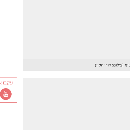
עקבו א