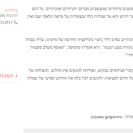
נטים מיוחדים שמעוצבים מבדים יוקרתיים ואיכותיים. כל דגם
בדולינה
חתונות 2026 החל מ- 355 ש"ח בלבד!
שר הדגש הוא על שמלות כלה ששומרות על מראה קלאסי ועם זאת
3312811
כותיים באים לידי ביטוי בקולקציה החדשה של מרטינז, עליה עבדה
נקודת מבט רעננה", היא אומרת ומוסיפה, "האוסף משלב פשטות
ודי".
 קשיי הצילומים במקום, הצליחה להגשים את החלום. ההצלחה של
המגזין
כל חלום למציאות ולהגשים לכל כלה את החלום הפרטי של שמלת
zuzana )