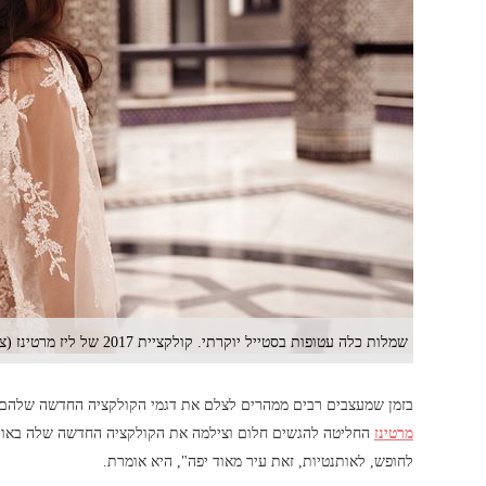
שמלות כלה עטופות בסטייל יוקרתי. קולקציית 2017 של ליז מרטינז (צילום: דודי חסון)
בזמן שמעצבים רבים ממהרים לצלם את דגמי הקולקציה החדשה שלהם ב
מרטינז
החליטה להגשים חלום וצילמה את הקולקציה החדשה שלה באווי
לחופש, לאותנטיות, זאת עיר מאוד יפה", היא אומרת.