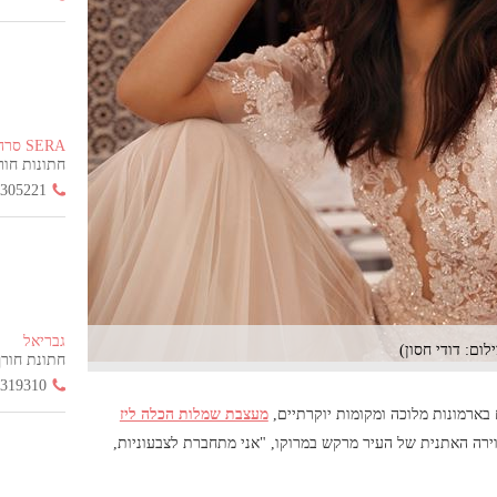
SERA סרה
חתונות חורף הח
3305221
גבריאל
חתונת חורף החל
3319310
ארמונות מלוכה ומקומות יוקרתיים,
מעצבת שמלות הכלה ליז
רה האתנית של העיר מרקש במרוקו, "אני מתחברת לצבעוניות,