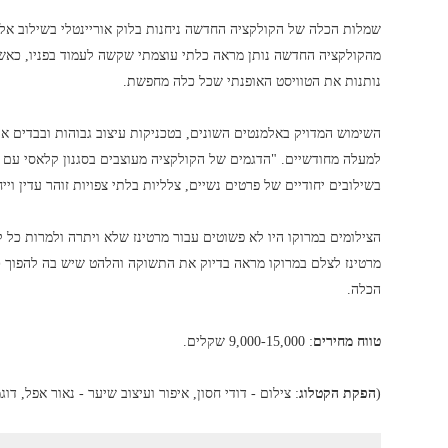
שמלות הכלה של הקולקציה החדשה ניחנות בלוק אוריינטלי בשילוב אלמ
מהקולקציה החדשה נותן מראה כלתי עוצמתי שקשה לעמוד בפניו, כא
נותנות את הטוויסט האופנתי שכל כלה מחפשת.
השימוש המדויק באלמנטים השונים, בטכניקות עיצוב גבוהות ובבדים אי
למעלה מחודשיים. "הדגמים של הקולקציה מעוצבים בסגנון קלאסי עם 
בשילובים יחודיים של פרטים נשיים, צלליות בלתי צפויות זוהר עדין וייח
הצילומים במרוקו היו לא פשוטים עבור מרטינז שלא ויתרה ולמרות כל
מרטינז לצלם במרוקו מראה בדיוק את התשוקה והלהט שיש בה להפוך 
הכלה.
טווח מחירים
: 9,000-15,000 שקלים.
(
הפקת הקטלוג
: צילום - דודי חסון, איפור ועיצוב שיער - נאור אפל, דוגמנית - gregorova