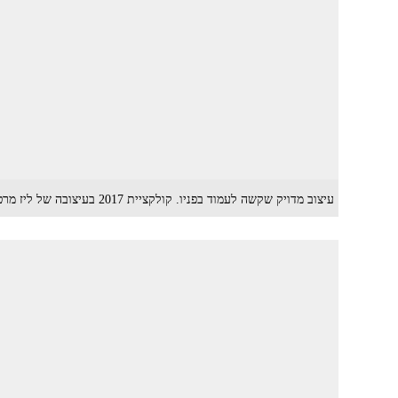
עיצוב מדויק שקשה לעמוד בפניו. קולקציית 2017 בעיצובה של ליז מרטינז (צילום: דודי חסון)