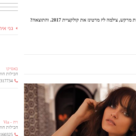
באווירה המדברית של מרוקו על רקע נופי החול של העיר המדברית מרקש, צילמה ליז מרטינז את קולקציית 2017. והתוצאה?
גני אי
באסיקו
חבילות חור
3317734
ויה - Via
חבילות חור
2160325