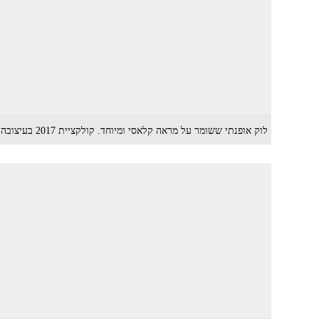
לוק אופנתי ששומר על מראה קלאסי ומיוחד. קולקציית 2017 בעיצובה של ליז מרטינז (צילום: דודי חסון)