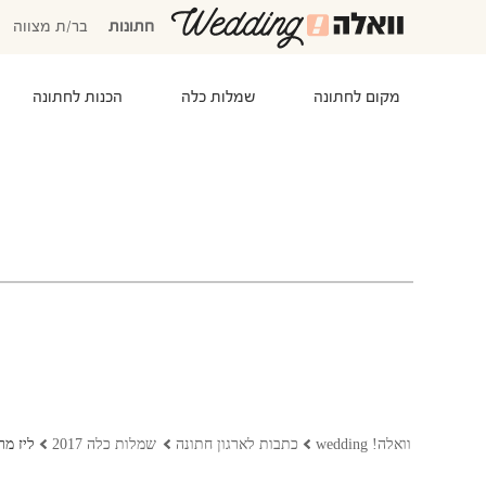
חתונות
בר/ת מצווה
מקום לחתונה
שמלות כלה
הכנות לחתונה
המוזמנים שלי
אישורי הגעה
סידור שולחנות
התקציב שלי
משימות לביצוע
המועדפים שלי
שמלות כלה
וואלה! wedding
כתבות לארגון חתונה
שמלות כלה 2017
ליז מרטינז 2017: אות