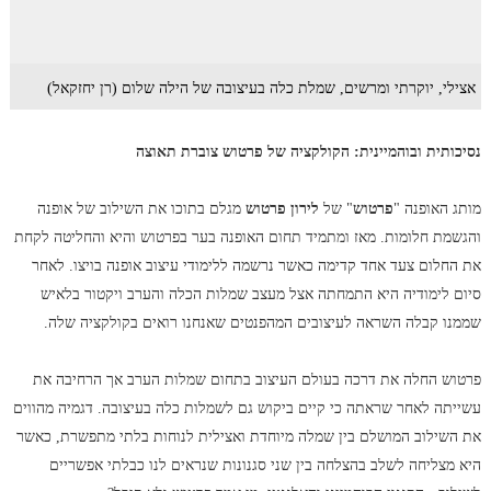
אצילי, יוקרתי ומרשים, שמלת כלה בעיצובה של הילה שלום (רן יחזקאל)
נסיכותית ובוהמיינית: הקולקציה של פרטוש צוברת תאוצה
מותג האופנה "
פרטוש
" של
לירון פרטוש
מגלם בתוכו את השילוב של אופנה
והגשמת חלומות. מאז ומתמיד תחום האופנה בער בפרטוש והיא והחליטה לקחת
את החלום צעד אחד קדימה כאשר נרשמה ללימודי עיצוב אופנה בויצו. לאחר
סיום לימודיה היא התמחתה אצל מעצב שמלות הכלה והערב ויקטור בלאיש
שממנו קבלה השראה לעיצובים המהפנטים שאנחנו רואים בקולקציה שלה.
פרטוש החלה את דרכה בעולם העיצוב בתחום שמלות הערב אך הרחיבה את
עשייתה לאחר שראתה כי קיים ביקוש גם לשמלות כלה בעיצובה. דגמיה מהווים
את השילוב המושלם בין שמלה מיוחדת ואצילית לנוחות בלתי מתפשרת, כאשר
היא מצליחה לשלב בהצלחה בין שני סגנונות שנראים לנו כבלתי אפשריים