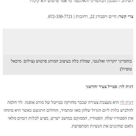
לשילוב - הסגנון הבוהמייני והאלגנטי. מי אמר פרטוש ולא קיבל?
צרי קשר:
חיים ויסבורג 22, רחובות | 072-330-7721.
בוהמייני יוקרתי ואלגנטי, שמלת כלה בעיצוב המותג פרטוש (צילום: מיכאל
טופיול)
דנית לוי: סטייל צעיר וחדשני
דנית לוי
היא מעצבת צעירה שכבר מחזיקה בטייטל של מותג אופנה. לוי חלמה
להלביש כלות ליום הגדול שלהן מאז ומתמיד, והחלום התגשם כאשר היא פתחה
את הסטודיו שלה. הסטודיו, הממוקם במושב ישרש, מציע לכלות דגמים מלאי
גלאם שחוגגים את הנשיות המתפרצת.