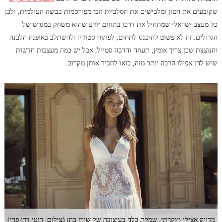
שקובעים את הטון ומלבישים את הסלביות הכי מפורסמות בביצה העולמית, ולכן
כל מעצב ישראלי שמתחיל את דרכו בתחום יודע שהוא משחק במגרש של
הגדולים. זה לא פשוט להיכנס לתחום, לפתוח סטודיו ולהשתלב באופנה הלבנה
והנוצצת שכן צריך אומץ, תעוזה והרבה סטייל, אבל יש כמה מעצבות חדשות
שיש להן אפילו הרבה יותר מזה, בואו להכיר אותן מקרוב.
מדויק אצילי ויוקרתי, שמלת כלה בעיצובה של שירן כהן (צילום: רועי דדו פרי)