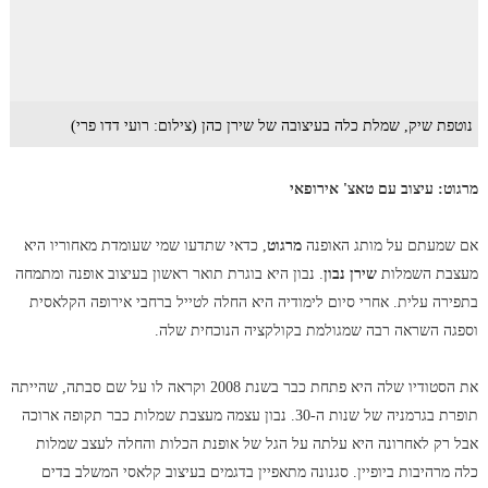
נוטפת שיק, שמלת כלה בעיצובה של שירן כהן (צילום: רועי דדו פרי)
מרגוט: עיצוב עם טאצ' אירופאי
אם שמעתם על מותג האופנה
מרגוט
, כדאי שתדעו שמי שעומדת מאחוריו היא
מעצבת השמלות
שירן נבון
. נבון היא בוגרת תואר ראשון בעיצוב אופנה ומתמחה
בתפירה עלית. אחרי סיום לימודיה היא החלה לטייל ברחבי אירופה הקלאסית
וספגה השראה רבה שמגולמת בקולקציה הנוכחית שלה.
את הסטודיו שלה היא פתחת כבר בשנת 2008 וקראה לו על שם סבתה, שהייתה
תופרת בגרמניה של שנות ה-30. נבון עצמה מעצבת שמלות כבר תקופה ארוכה
אבל רק לאחרונה היא עלתה על הגל של אופנת הכלות והחלה לעצב שמלות
כלה מרהיבות ביופיין. סגנונה מתאפיין בדגמים בעיצוב קלאסי המשלב בדים