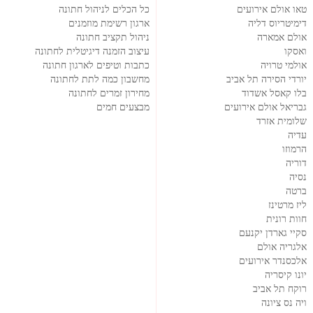
טאו אולם אירועים
כל הכלים לניהול חתונה
דימיטריוס דליה
ארגון רשימת מוזמנים
אולם אמארה
ניהול תקציב חתונה
ואסקו
עיצוב הזמנה דיגיטלית לחתונה
אולמי טרויה
כתבות וטיפים לארגון חתונה
יורדי הסירה תל אביב
מחשבון כמה לתת לחתונה
בלו קאסל אשדוד
מחירון זמרים לחתונה
גבריאל אולם אירועים
מבצעים חמים
שלומית אזרד
עדיה
הרמוזו
דוריה
נסיה
ברטה
ליז מרטינז
חוות רונית
סקיי גארדן יקנעם
אלגריה אולם
אלכסנדר אירועים
יונו קיסריה
רוקח תל אביב
ויה נס ציונה