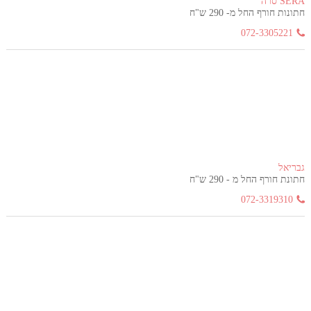
SERA סרה
חתונות חורף החל מ- 290 ש"ח
072-3305221
גבריאל
חתונת חורף החל מ - 290 ש"ח
072-3319310