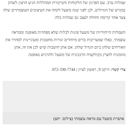
שמלות ערב. עם הפרגון של הלקוחות והביקורת המהללות הגיע הרצון לשחק
במגרש של הגדולים, לכן לפני שנה משעל לקחה את העיצובים העוצמתיים שלה
צעד אחד קדימה והחלה לעצב גם שמלות כלה.
השמלות הייחודיות של משעל פונות לכלות שלא מפחדות מאופנה וממראה
עוצמתי, כאלו שמעריכות בדים מיוחדים וגזרות מחטבות ומעוניינות לסחרר את
האורחים שלהן ביום הגדול שלהן. אם אתן חושבות שיש לכן את זה, אתן
מוזמנות להציץ בקולקציה הרבגונית של משעל ולהרגיש באופנה.
צרי קשר:
היקב 9, ראשון לציון | 072-330-7744.
אושרת משעל עם מראה עוצמתי (צילום: יחצ)