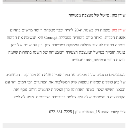
שירן כהן: טייטל של מעצבת מבטיחה
שירן כהן
נמצאת רק בשנות ה-20 לחייה וכבר מטפחת רזומה מרשים בתחום
אופנת הכלות. לאחר סיום לימודיה במכללת Concept היא הגשימה את חלומה
ופתחה סטודיו לעיצוב שמלות הממוקם במבשרת ציון. בין ההישגים של כהן
נמנית הזכייה בטייטל המעצבת הצעירה והמבטיחה של השנה בתחרות שיזמה
כוהנת היופי והטיפוח,
חוה זינגבויים
.
כשמביטים בדגמים שלה מבינים עד כמה הזכייה שלה היא מוצדקת - העיצובים
של כהן כוללים שמלות נוטפות שיק המשלבות את הטרנדים הכי חמים יחד עם
הטאצ' האישי שלה. בשנה האחרונה כהן הצליחה להגשים חלום נוסף ואת
הקולקציה העוצמתית שלה היא צילמה בריביירה הצרפתית. מגיע לה לייק.
צרי קשר:
החצב 18, מבשרת ציון | 072-331-7225.