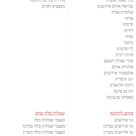
בלו קאסל אשדוד
מחירון זמרים לחתונה
גבריאל אולם אירועים
מבצעים חמים
שלומית אזרד
עדיה
הרמוזו
דוריה
נסיה
ברטה
ליז מרטינז
חוות רונית
סקיי גארדן יקנעם
אלגריה אולם
אלכסנדר אירועים
יונו קיסריה
רוקח תל אביב
ויה נס ציונה
באסיקו נס ציונה
מקום לחתונה
שמלות כלה וערב
גני אירועים
מעצבי שמלות כלה
גני אירועים במרכז
מעצבי שמלות כלה במרכז
גני אירועים בשרון
מעצבי שמלות כלה בשרון