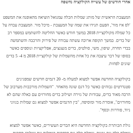
אחרי חודשים של עשייה הקולקציה נחשפה
המעצבת הראשית של מותג שמלות הכלה עמנואל הוציאה מהאופנה את המשפט
'לס איז מור', הפעם תגידו את שמה של המעצבת - מיכל מור. המעצבת עבדה על
כל שמלה מקולקציית 2018 במשך חודש כאשר החליטה להשתמש במספר רב
של בדים. במשך תקופה ארוכה עשתה עבודה של פירוק והרכבה והשתמשה
בבדי תחרה, שיפון, משי, סולטיס, בדים מנצנצים, אפליקציות ונוספים כאשר
בסופו של דבר עיצבה את כל אחת מהשמלות של קולקציית 2018 מ 4- 5 בדים
שונים לפחות.
בקולקציה החדשה אפשר למצוא למעלה מ- 20 דגמים חדשים שמפגינים
סטנדרטים גבוהים כאשר כל דגם שונה מהאחר. "השמלות מורכבות מערבוב של
הרבה מאוד בדים, עבודות של גזירה ושילוב בדים מחורזים עם כאלה שהם לא
מחורזים", אומרת מור ומוסיפה, "בין הדגמים אפשר למצוא גם שמלות בגווני
ניוד, פודרות וכסף".
גולת הכותרת בקולקציה החדשה היא הבדים העשירים, כאשר אפשר למצוא