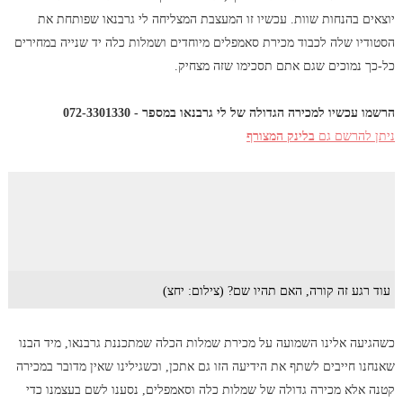
יוצאים בהנחות שוות. עכשיו זו המעצבת המצליחה לי גרבנאו שפותחת את
הסטודיו שלה לכבוד מכירת סאמפלים מיוחדים ושמלות כלה יד שנייה במחירים
כל-כך נמוכים שגם אתם תסכימו שזה מצחיק.
הרשמו עכשיו למכירה הגדולה של לי גרבנאו במספר - 072-3301330
ניתן להרשם גם
בלינק המצורף
עוד רגע זה קורה, האם תהיו שם? (צילום: יחצ)
כשהגיעה אלינו השמועה על מכירת שמלות הכלה שמתכננת גרבנאו, מיד הבנו
שאנחנו חייבים לשתף את הידיעה הזו גם אתכן, וכשגילינו שאין מדובר במכירה
קטנה אלא מכירה גדולה של שמלות כלה וסאמפלים, נסענו לשם בעצמנו כדי