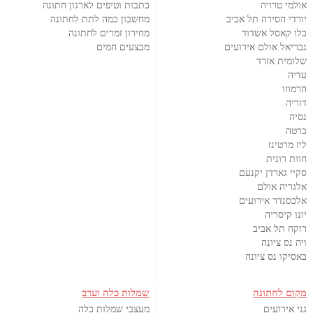
אולמי טרויה
כתבות וטיפים לארגון חתונה
יורדי הסירה תל אביב
מחשבון כמה לתת לחתונה
בלו קאסל אשדוד
מחירון זמרים לחתונה
גבריאל אולם אירועים
מבצעים חמים
שלומית אזרד
עדיה
הרמוזו
דוריה
נסיה
ברטה
ליז מרטינז
חוות רונית
סקיי גארדן יקנעם
אלגריה אולם
אלכסנדר אירועים
יונו קיסריה
רוקח תל אביב
ויה נס ציונה
באסיקו נס ציונה
מקום לחתונה
שמלות כלה וערב
גני אירועים
מעצבי שמלות כלה