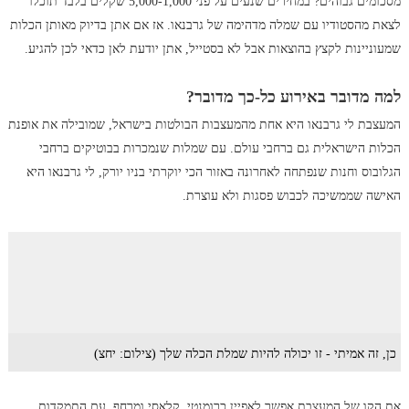
מסכומים גבוהים? במחירים שנעים על פני 5,000-1,000 שקלים בלבד תוכלו
לצאת מהסטודיו עם שמלה מדהימה של גרבנאו. אז אם אתן בדיוק מאותן הכלות
שמעוניינות לקצץ בהוצאות אבל לא בסטייל, אתן יודעת לאן כדאי לכן להגיע.
למה מדובר באירוע כל-כך מדובר?
המעצבת לי גרבנאו היא אחת מהמעצבות הבולטות בישראל, שמובילה את אופנת
הכלות הישראלית גם ברחבי עולם. עם שמלות שנמכרות בבוטיקים ברחבי
הגלובוס וחנות שנפתחה לאחרונה באזור הכי יוקרתי בניו יורק, לי גרבנאו היא
האישה שממשיכה לכבוש פסגות ולא עוצרת.
כן, זה אמיתי - זו יכולה להיות שמלת הכלה שלך (צילום: יחצ)
את הקו של המעצבת אפשר לאפיין כרומנטי, קלאסי ומרחף, עם התמקדות