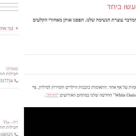
יעשו ביחד
 המדבר עוצרת הנשימה שלנו. תפסנו אותן מאחורי הקלעים
גני אי
באסיקו
חבילות חור
3317734
ת על אף אחד. התאומות כוכבות הילדים והמירוץ למיליון,
נוי
"דוריה"
.
ויה - Via
חבילות חור
2160325