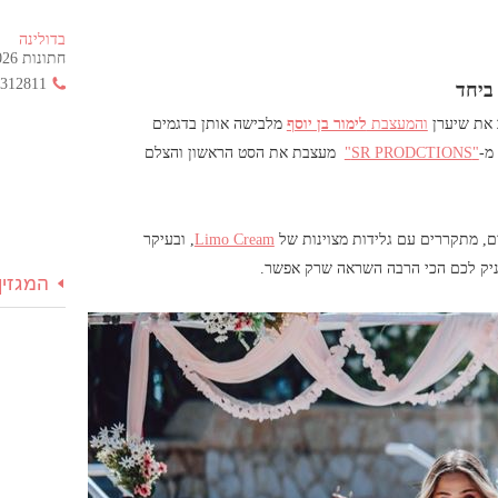
בדולינה
חתונות 2026 החל מ- 355 ש"ח בלבד!
3312811
 את שיערן
והמעצבת
לימור בן יוסף
מלבישה אותן בדגמים
מ-
"SR PRODCTIONS"
מעצבת את הסט הראשון והצלם
ים, מתקררים עם גלידות מצוינות של
Limo Cream
, ובעיקר
עניק לכם הכי הרבה השראה שרק אפשר.
המגזין