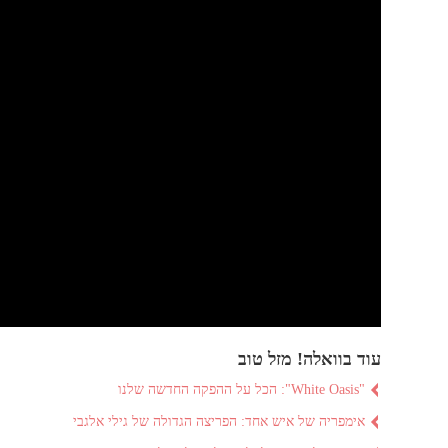
עוד בוואלה! מזל טוב
"White Oasis": הכל על ההפקה החדשה שלנו
אימפריה של איש אחד: הפריצה הגדולה של גילי אלגבי