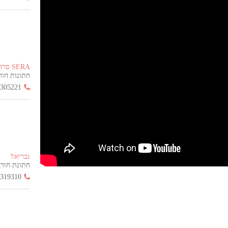
SERA סרה
חתונות חורף הח
3305221
גבריאל
חתונת חורף החל
3319310