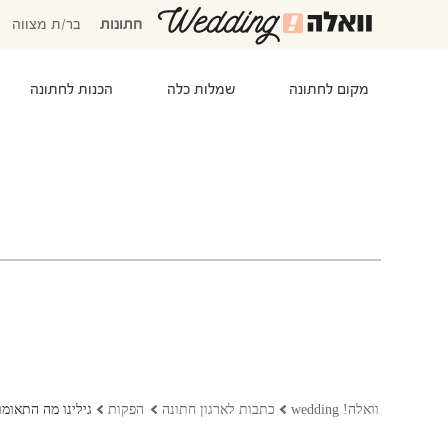
חתונות
בר/ת מצווה
מקום לחתונה
שמלות כלה
הכנות לחתונה
המוזמנים שלי
אישורי הגעה
סידור שולחנות
התקציב שלי
משימות לביצוע
המועדפים שלי
שמלות כלה
וואלה! wedding
כתבות לארגון חתונה
הפקות
גילינו מה התאומו