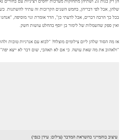
הן רק בנות 21 ושתיהן מתחזקות מערכות יחסים רציניות עם בחו
שלהן, אבל לפי דבריהן, בחמש השנים הקרובות זה עתיד להשתנות. כששאל
בכל כך הרבה דברים, אבל לדעתי כן", הדר אומרת ונוי מוסיפה, "אנחנו
ואין ספק שהשמלות של לימור בן יוסף בהחלט עושות חשק.
אז מה הסוד שלהן ליום צילומים מוצלח? "לבוא עם אנרגיות טובות ולה
"ולאהוב את מה שאת עושה. כי אם לא תאהבי, שום דבר לא ייצא יפה".
עיצוב בוהמייני בהשראת המדבר (צילום: עידן כנפי)