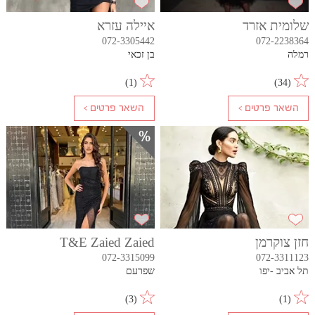
שלומית אזרד
איילה עזרא
072-3305442
072-2238364
רמלה
בן זכאי
)
1
(
)
34
(
חזן צוקרמן
T&E Zaied Zaied
072-3315099
072-3311123
תל אביב -יפו
שפרעם
)
3
(
)
1
(