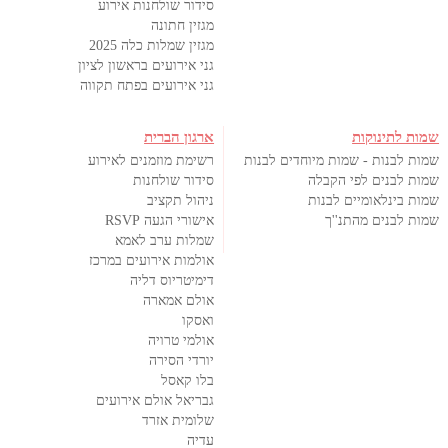
סידור שולחנות אירוע
מגזין חתונה
מגזין שמלות כלה 2025
גני אירועים בראשון לציון
גני אירועים בפתח תקווה
שמות לתינוקות
ארגון הברית
שמות לבנות - שמות מיוחדים לבנות
רשימת מוזמנים לאירוע
שמות לבנים לפי הקבלה
סידור שולחנות
שמות בינלאומיים לבנות
ניהול תקציב
שמות לבנים מהתנ''ך
אישורי הגעה RSVP
שמלות ערב לאמא
אולמות אירועים במרכז
דימיטריוס דליה
אולם אמארה
ואסקו
אולמי טרויה
יורדי הסירה
בלו קאסל
גבריאל אולם אירועים
שלומית אזרד
עדיה