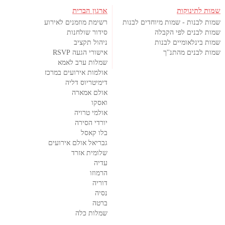
שמות לתינוקות
ארגון הברית
שמות לבנות - שמות מיוחדים לבנות
רשימת מוזמנים לאירוע
שמות לבנים לפי הקבלה
סידור שולחנות
שמות בינלאומיים לבנות
ניהול תקציב
שמות לבנים מהתנ''ך
אישורי הגעה RSVP
שמלות ערב לאמא
אולמות אירועים במרכז
דימיטריוס דליה
אולם אמארה
ואסקו
אולמי טרויה
יורדי הסירה
בלו קאסל
גבריאל אולם אירועים
שלומית אזרד
עדיה
הרמוזו
דוריה
נסיה
ברטה
שמלות כלה