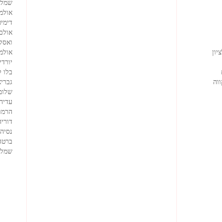
שמלו
אולמ
דימיט
אולם
ואסק
יון
אולמי
יורדי
בלו 
וה
גבריא
שלומ
עדיה
הרמוז
דוריה
נסיה
ברטה
שמלו