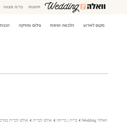
חתונות
בר/ת מצווה
מקום לאירוע
הלבשה וטיפוח
צילום ומוזיקה
הכנות
המוזמנים שלי
אישורי הגעה
סידור שולחנות
התקציב שלי
משימות לביצוע
שמלות כלה
שמות לתינוקות
וואלה! Wedding
ברית | בריתה
אולם לברית
אולם לברית במרכז