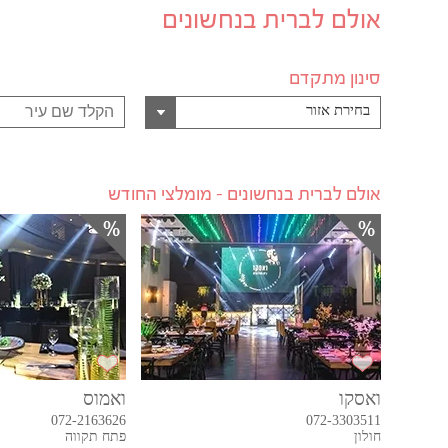
אולם לברית בנחשונים
סינון מתקדם
בחירת אזור
אולם לברית בנחשונים - מומלצי החודש
ואסקו
ואמוס
072-2163626
072-3303511
חולון
פתח תקווה