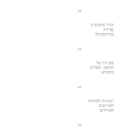
קורל סימנוביץ'
נפרדת
מהדוגמנות?
עם היד על
הדופק: 'מפלים'
מתחדש
רעיונות למתנות
לאירועים
לאורחים