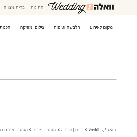
חתונות
בר/ת מצווה
מקום לאירוע
הלבשה וטיפוח
צילום ומוזיקה
הכנות
המוזמנים שלי
אישורי הגעה
סידור שולחנות
התקציב שלי
משימות לביצוע
שמלות כלה
שמות לתינוקות
וואלה! Wedding
ברית | בריתה
מזנונים ניידים
מזנונים ניידים ב