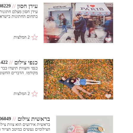
עידן חסון
//
08229
עידן חסון מצלם חתונו
בתחום החתונות בישראל 
2 המלצות
כנפי צילום
//
1422
כנפי והצוות תיעדו כבר
מקודמו. הדברים החשובי
2 המלצות
בראשית צילום
//
06049
בראשית אירועים הוא צוות צילו
הצילומים נעשים במיטב הציוד ה