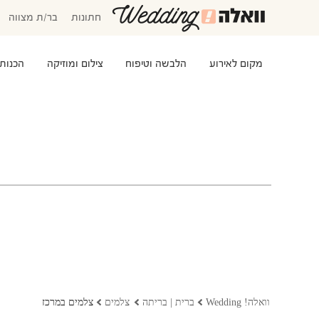
חתונות
בר/ת מצווה
מקום לאירוע
הלבשה וטיפוח
צילום ומוזיקה
הכנות
המוזמנים שלי
אישורי הגעה
סידור שולחנות
התקציב שלי
משימות לביצוע
שמלות כלה
שמות לתינוקות
וואלה! Wedding
ברית | בריתה
צלמים
צלמים במרכז