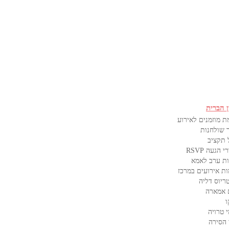
ן הברית
ת מוזמנים לאירוע
 שולחנות
 תקציב
 הגעה RSVP
ת ערב לאמא
ות אירועים במרכז
ריוס דליה
 אמארה
ו
 טרויה
 הסירה