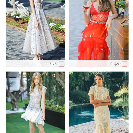
סקסית
נשף