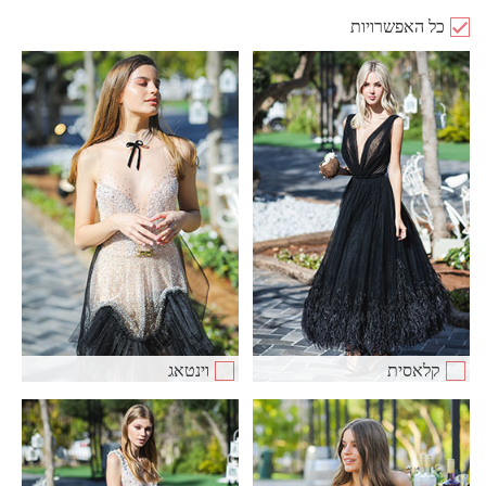
כל האפשרויות
קלאסית
וינטאג