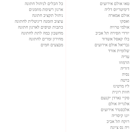
טאו אולם אירועים
כל הכלים לניהול חתונה
דימיטריוס דליה
ארגון רשימת מוזמנים
אולם אמארה
ניהול תקציב חתונה
ואסקו
עיצוב הזמנה דיגיטלית לחתונה
אולמי טרויה
כתבות וטיפים לארגון חתונה
יורדי הסירה תל אביב
מחשבון כמה לתת לחתונה
בלו קאסל אשדוד
מחירון זמרים לחתונה
גבריאל אולם אירועים
מבצעים חמים
שלומית אזרד
עדיה
הרמוזו
דוריה
נסיה
ברטה
ליז מרטינז
חוות רונית
סקיי גארדן יקנעם
אלגריה אולם
אלכסנדר אירועים
יונו קיסריה
רוקח תל אביב
ויה נס ציונה