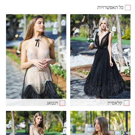
כל האפשרויות
קלאסית
וינטאג