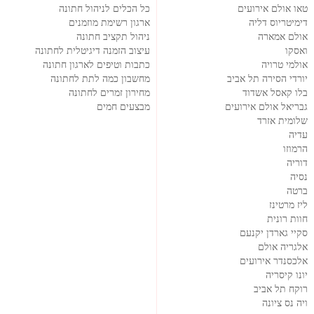
טאו אולם אירועים
כל הכלים לניהול חתונה
דימיטריוס דליה
ארגון רשימת מוזמנים
אולם אמארה
ניהול תקציב חתונה
ואסקו
עיצוב הזמנה דיגיטלית לחתונה
אולמי טרויה
כתבות וטיפים לארגון חתונה
יורדי הסירה תל אביב
מחשבון כמה לתת לחתונה
בלו קאסל אשדוד
מחירון זמרים לחתונה
גבריאל אולם אירועים
מבצעים חמים
שלומית אזרד
עדיה
הרמוזו
דוריה
נסיה
ברטה
ליז מרטינז
חוות רונית
סקיי גארדן יקנעם
אלגריה אולם
אלכסנדר אירועים
יונו קיסריה
רוקח תל אביב
ויה נס ציונה