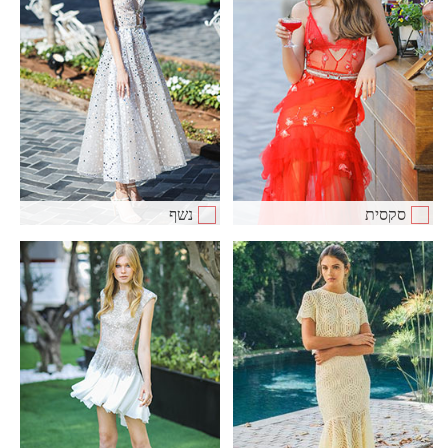
סקסית
נשף