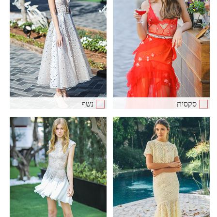
סקסית
נשף