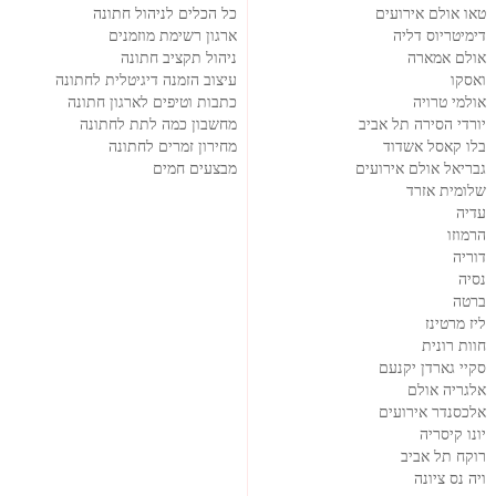
טאו אולם אירועים
כל הכלים לניהול חתונה
דימיטריוס דליה
ארגון רשימת מוזמנים
אולם אמארה
ניהול תקציב חתונה
ואסקו
עיצוב הזמנה דיגיטלית לחתונה
אולמי טרויה
כתבות וטיפים לארגון חתונה
יורדי הסירה תל אביב
מחשבון כמה לתת לחתונה
בלו קאסל אשדוד
מחירון זמרים לחתונה
גבריאל אולם אירועים
מבצעים חמים
שלומית אזרד
עדיה
הרמוזו
דוריה
נסיה
ברטה
ליז מרטינז
חוות רונית
סקיי גארדן יקנעם
אלגריה אולם
אלכסנדר אירועים
יונו קיסריה
רוקח תל אביב
ויה נס ציונה