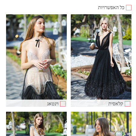
כל האפשרויות
קלאסית
וינטאג