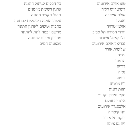
טאו אולם אירועים
כל הכלים לניהול חתונה
דימיטריוס דליה
ארגון רשימת מוזמנים
אולם אמארה
ניהול תקציב חתונה
ואסקו
עיצוב הזמנה דיגיטלית לחתונה
אולמי טרויה
כתבות וטיפים לארגון חתונה
יורדי הסירה תל אביב
מחשבון כמה לתת לחתונה
בלו קאסל אשדוד
מחירון זמרים לחתונה
גבריאל אולם אירועים
מבצעים חמים
שלומית אזרד
עדיה
הרמוזו
דוריה
נסיה
ברטה
ליז מרטינז
חוות רונית
סקיי גארדן יקנעם
אלגריה אולם
אלכסנדר אירועים
יונו קיסריה
רוקח תל אביב
ויה נס ציונה