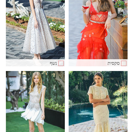
סקסית
נשף