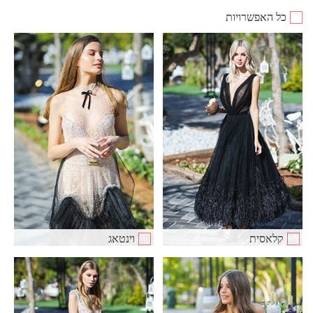
כל האפשרויות
קלאסית
וינטאג