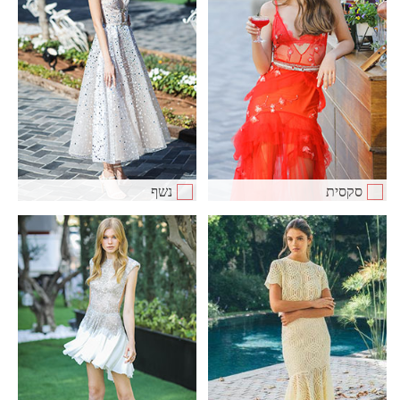
סקסית
נשף