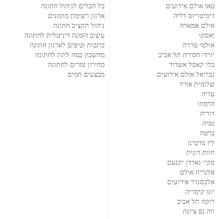
טאו אולם אירועים
כל הכלים לניהול חתונה
דימיטריוס דליה
ארגון רשימת מוזמנים
אולם אמארה
ניהול תקציב חתונה
ואסקו
עיצוב הזמנה דיגיטלית לחתונה
אולמי טרויה
כתבות וטיפים לארגון חתונה
יורדי הסירה תל אביב
מחשבון כמה לתת לחתונה
בלו קאסל אשדוד
מחירון זמרים לחתונה
גבריאל אולם אירועים
מבצעים חמים
שלומית אזרד
עדיה
הרמוזו
דוריה
נסיה
ברטה
ליז מרטינז
חוות רונית
סקיי גארדן יקנעם
אלגריה אולם
אלכסנדר אירועים
יונו קיסריה
רוקח תל אביב
ויה נס ציונה