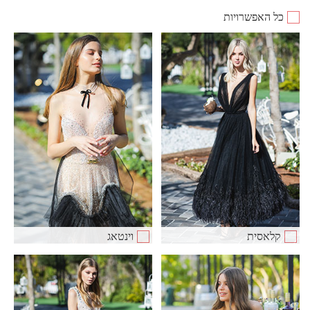
כל האפשרויות
קלאסית
וינטאג