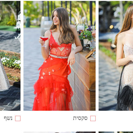
סקסית
נשף