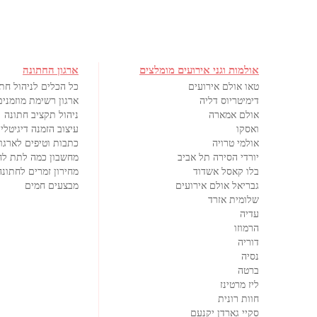
אולמות וגני אירועים מומלצים
ארגון החתונה
טאו אולם אירועים
כל הכלים לניהול חת
דימיטריוס דליה
ארגון רשימת מוזמנים
אולם אמארה
ניהול תקציב חתונה
ואסקו
עיצוב הזמנה דיגיטלי
אולמי טרויה
כתבות וטיפים לארגון
יורדי הסירה תל אביב
מחשבון כמה לתת לח
בלו קאסל אשדוד
מחירון זמרים לחתונה
גבריאל אולם אירועים
מבצעים חמים
שלומית אזרד
עדיה
הרמוזו
דוריה
נסיה
ברטה
ליז מרטינז
חוות רונית
סקיי גארדן יקנעם