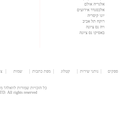
אלגריה אולם
אלכסנדר אירועים
יונו קיסריה
רוקח תל אביב
ויה נס ציונה
באסיקו נס ציונה
ספקים
נותני שירות
קטלוג
מפת כתבות
שמות
צו
לחתונה
שמלות
לתינוקות
כל הזכויות שמורות לוואלה! מזל טוב  © 2026
TD. All rights reserved