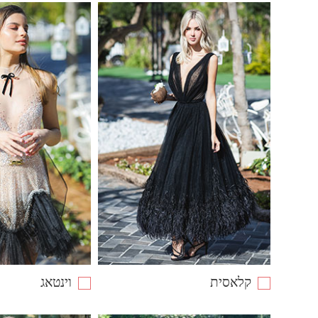
קלאסית
וינטאג