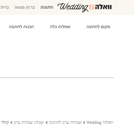
חתונות
בר/ת מצווה
ברית/
מקום לחתונה
שמלות כלה
הכנות לחתונה
המוזמנים שלי
אישורי הגעה
סידור שולחנות
התקציב שלי
משימות לביצוע
המועדפים שלי
שמלות כלה
וואלה! Wedding
שמלות ערב לחתונה
קטלוג שמלות ערב
קולר