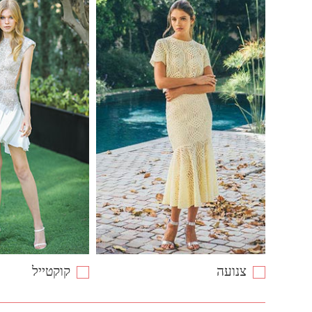
צנועה
קוקטייל