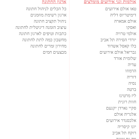
אולמות וגני אירועים מומלצים
ארגון החתונה
טאו אולם אירועים
כל הכלים לניהול חתונה
דימיטריוס דליה
ארגון רשימת מוזמנים
אולם אמארה
ניהול תקציב חתונה
ואסקו
עיצוב הזמנה דיגיטלית לחתונה
אולמי טרויה
כתבות וטיפים לארגון חתונה
יורדי הסירה תל אביב
מחשבון כמה לתת לחתונה
בלו קאסל אשדוד
מחירון זמרים לחתונה
גבריאל אולם אירועים
מבצעים חמים
שלומית אזרד
עדיה
הרמוזו
דוריה
נסיה
ברטה
ליז מרטינז
חוות רונית
סקיי גארדן יקנעם
אלגריה אולם
אלכסנדר אירועים
יונו קיסריה
רוקח תל אביב