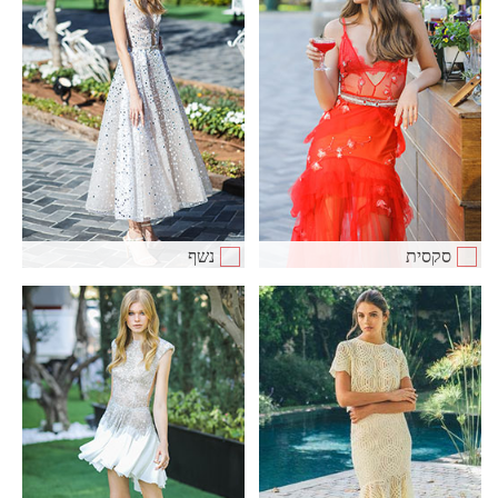
סקסית
נשף