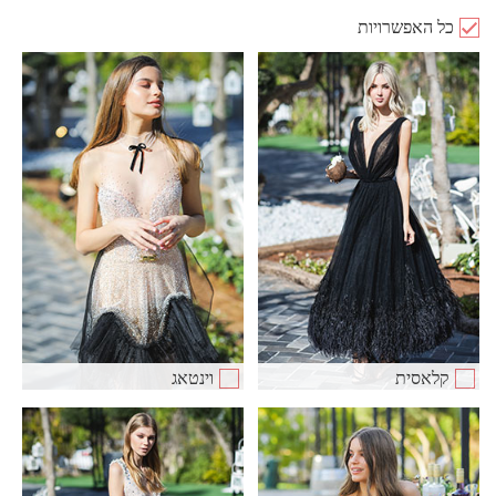
כל האפשרויות
קלאסית
וינטאג