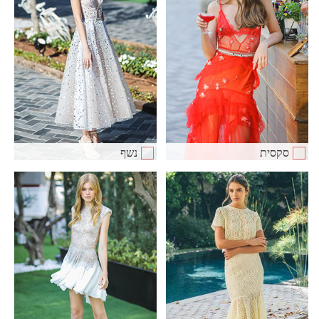
סקסית
נשף