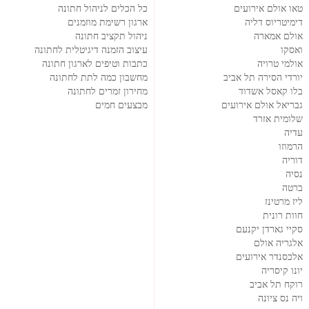
טאו אולם אירועים
כל הכלים לניהול חתונה
דימיטריוס דליה
ארגון רשימת מוזמנים
אולם אמארה
ניהול תקציב חתונה
ואסקו
עיצוב הזמנה דיגיטלית לחתונה
אולמי טרויה
כתבות וטיפים לארגון חתונה
יורדי הסירה תל אביב
מחשבון כמה לתת לחתונה
בלו קאסל אשדוד
מחירון זמרים לחתונה
גבריאל אולם אירועים
מבצעים חמים
שלומית אזרד
עדיה
הרמוזו
דוריה
נסיה
ברטה
ליז מרטינז
חוות רונית
סקיי גארדן יקנעם
אלגריה אולם
אלכסנדר אירועים
יונו קיסריה
רוקח תל אביב
ויה נס ציונה