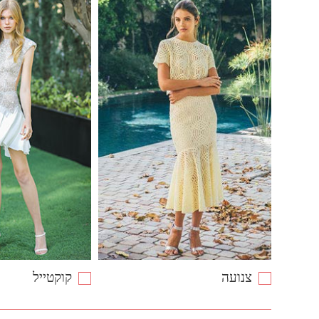
צנועה
קוקטייל