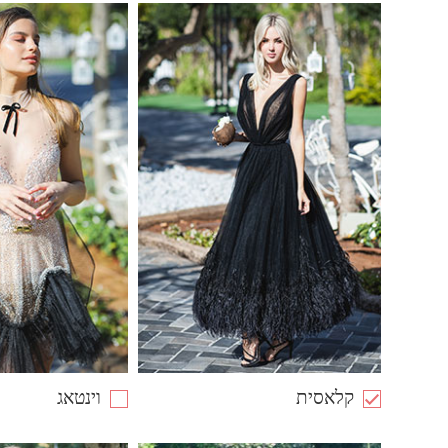
קלאסית
וינטאג