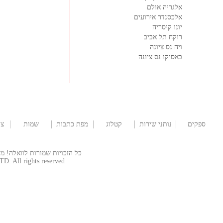
אלגריה אולם
אלכסנדר אירועים
יונו קיסריה
רוקח תל אביב
ויה נס ציונה
באסיקו נס ציונה
ספקים
נותני שירות
קטלוג
מפת כתבות
שמות
צו
לחתונה
שמלות
לתינוקות
כל הזכויות שמורות לוואלה! מזל טוב  © 2026
TD. All rights reserved