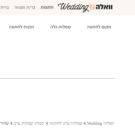
חתונות
בר/ת מצווה
ברית/
מקום לחתונה
שמלות כלה
הכנות לחתונה
המוזמנים שלי
אישורי הגעה
סידור שולחנות
התקציב שלי
משימות לביצוע
המועדפים שלי
שמלות כלה
וואלה! Wedding
שמלות ערב לחתונה
קטלוג שמלות ערב
שחור,