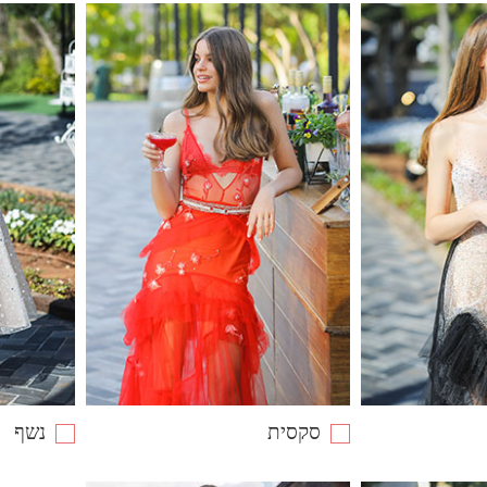
סקסית
נשף