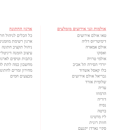
אולמות וגני אירועים מומלצים
ארגון החתונה
טאו אולם אירועים
כל הכלים לניהול חת
דימיטריוס דליה
ארגון רשימת מוזמנים
אולם אמארה
ניהול תקציב חתונה
ואסקו
עיצוב הזמנה דיגיטלי
אולמי טרויה
כתבות וטיפים לארגון
יורדי הסירה תל אביב
מחשבון כמה לתת לח
בלו קאסל אשדוד
מחירון זמרים לחתונה
גבריאל אולם אירועים
מבצעים חמים
שלומית אזרד
עדיה
הרמוזו
דוריה
נסיה
ברטה
ליז מרטינז
חוות רונית
סקיי גארדן יקנעם