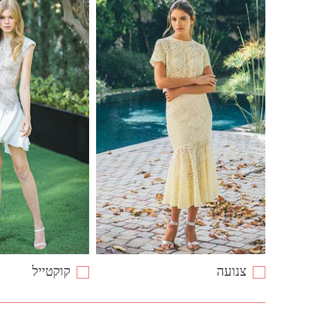
צנועה
קוקטייל