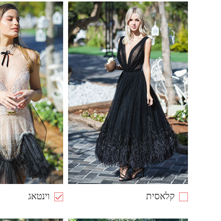
קלאסית
וינטאג