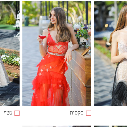
סקסית
נשף