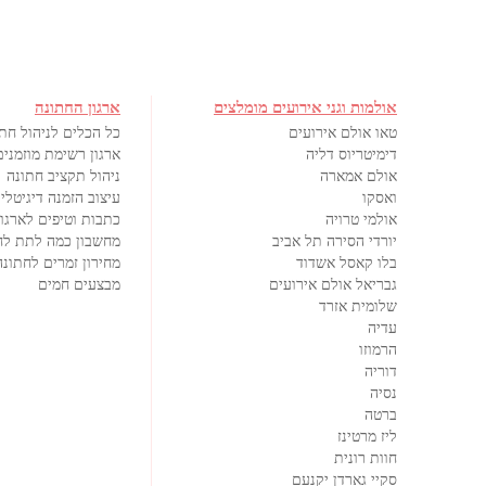
אולמות וגני אירועים מומלצים
ארגון החתונה
טאו אולם אירועים
כל הכלים לניהול חת
דימיטריוס דליה
ארגון רשימת מוזמנים
אולם אמארה
ניהול תקציב חתונה
ואסקו
עיצוב הזמנה דיגיטלי
אולמי טרויה
כתבות וטיפים לארגון
יורדי הסירה תל אביב
מחשבון כמה לתת לח
בלו קאסל אשדוד
מחירון זמרים לחתונה
גבריאל אולם אירועים
מבצעים חמים
שלומית אזרד
עדיה
הרמוזו
דוריה
נסיה
ברטה
ליז מרטינז
חוות רונית
סקיי גארדן יקנעם