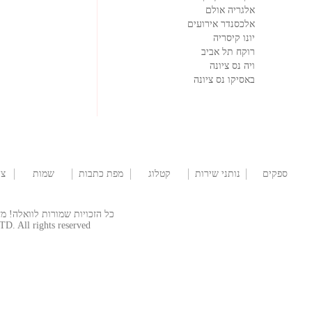
אלגריה אולם
אלכסנדר אירועים
יונו קיסריה
רוקח תל אביב
ויה נס ציונה
באסיקו נס ציונה
ספקים
נותני שירות
קטלוג
מפת כתבות
שמות
צו
לחתונה
שמלות
לתינוקות
כל הזכויות שמורות לוואלה! מזל טוב  © 2026
TD. All rights reserved