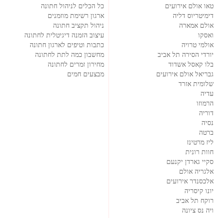
טאו אולם אירועים
כל הכלים לניהול חתונה
דימיטריוס דליה
ארגון רשימת מוזמנים
אולם אמארה
ניהול תקציב חתונה
ואסקו
עיצוב הזמנה דיגיטלית לחתונה
אולמי טרויה
כתבות וטיפים לארגון חתונה
יורדי הסירה תל אביב
מחשבון כמה לתת לחתונה
בלו קאסל אשדוד
מחירון זמרים לחתונה
גבריאל אולם אירועים
מבצעים חמים
שלומית אזרד
עדיה
הרמוזו
דוריה
נסיה
ברטה
ליז מרטינז
חוות רונית
סקיי גארדן יקנעם
אלגריה אולם
אלכסנדר אירועים
יונו קיסריה
רוקח תל אביב
ויה נס ציונה