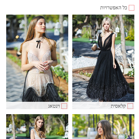
כל האפשרויות
קלאסית
וינטאג