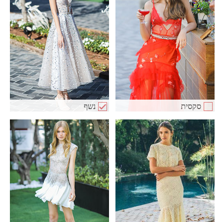
סקסית
נשף