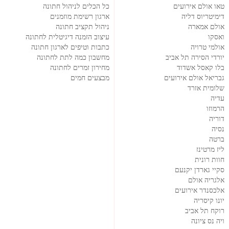
טאו אולם אירועים
כל הכלים לניהול חתונה
דימיטריוס דליה
ארגון רשימת מוזמנים
אולם אמארה
ניהול תקציב חתונה
ואסקו
עיצוב הזמנה דיגיטלית לחתונה
אולמי טרויה
כתבות וטיפים לארגון חתונה
יורדי הסירה תל אביב
מחשבון כמה לתת לחתונה
בלו קאסל אשדוד
מחירון זמרים לחתונה
גבריאל אולם אירועים
מבצעים חמים
שלומית אזרד
עדיה
הרמוזו
דוריה
נסיה
ברטה
ליז מרטינז
חוות רונית
סקיי גארדן יקנעם
אלגריה אולם
אלכסנדר אירועים
יונו קיסריה
רוקח תל אביב
ויה נס ציונה