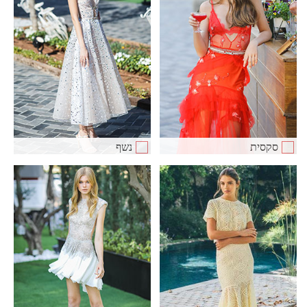
סקסית
נשף