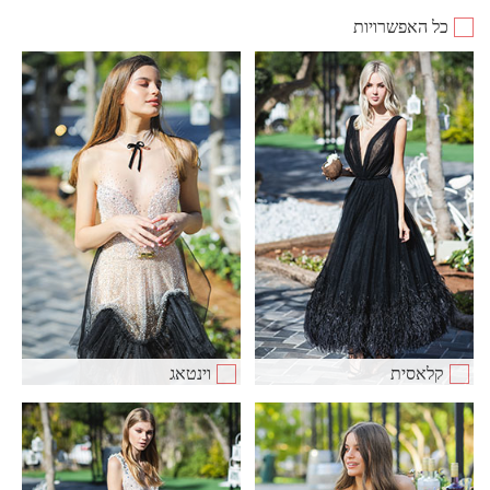
כל האפשרויות
קלאסית
וינטאג