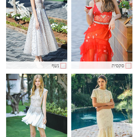
סקסית
נשף