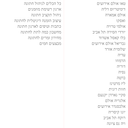
טאו אולם אירועים
כל הכלים לניהול חתונה
דימיטריוס דליה
ארגון רשימת מוזמנים
אולם אמארה
ניהול תקציב חתונה
ואסקו
עיצוב הזמנה דיגיטלית לחתונה
אולמי טרויה
כתבות וטיפים לארגון חתונה
יורדי הסירה תל אביב
מחשבון כמה לתת לחתונה
בלו קאסל אשדוד
מחירון זמרים לחתונה
גבריאל אולם אירועים
מבצעים חמים
שלומית אזרד
עדיה
הרמוזו
דוריה
נסיה
ברטה
ליז מרטינז
חוות רונית
סקיי גארדן יקנעם
אלגריה אולם
אלכסנדר אירועים
יונו קיסריה
רוקח תל אביב
ויה נס ציונה