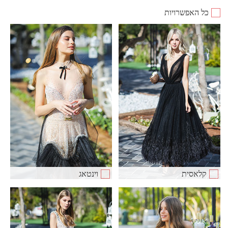
כל האפשרויות
קלאסית
וינטאג