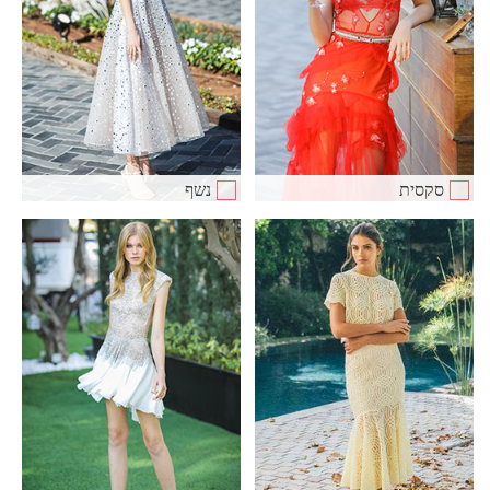
סקסית
נשף