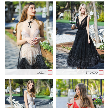
קלאסית
וינטאג