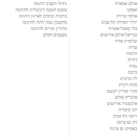
אולם אמארה
ניהול תקציב חתונה
ואסקו
עיצוב הזמנה דיגיטלית לחתונה
אולמי טרויה
כתבות וטיפים לארגון חתונה
יורדי הסירה תל אביב
מחשבון כמה לתת לחתונה
בלו קאסל אשדוד
מחירון זמרים לחתונה
גבריאל אולם אירועים
מבצעים חמים
שלומית אזרד
עדיה
הרמוזו
דוריה
נסיה
ברטה
ליז מרטינז
חוות רונית
סקיי גארדן יקנעם
אלגריה אולם
אלכסנדר אירועים
יונו קיסריה
רוקח תל אביב
ויה נס ציונה
באסיקו נס ציונה