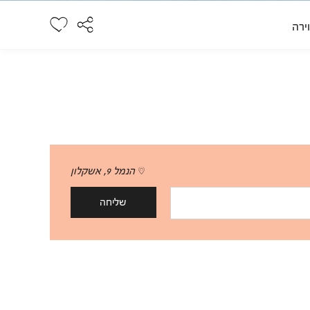
ירה
הנמל 9, אשקלון
שליחה