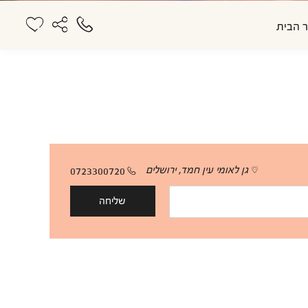
 הבית
גן לאומי עין חמד, ירושלים
0723300720
שליחה