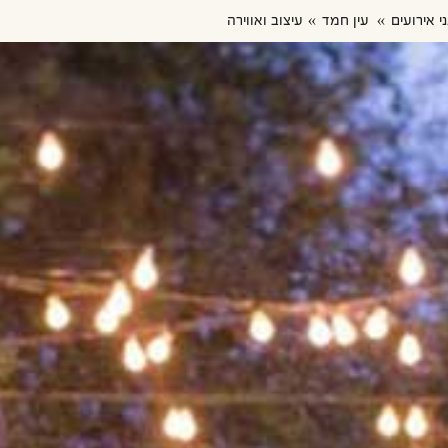
ני אירועים
עין חמד
עיצוב ואווירה