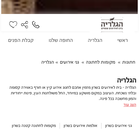
ראשי
הגלריה
החופה שלנו
קבלת הפנים
חתונות
מקומות לחתונה
גני אירועים
הגלריה
הגלריה
הגלריה - בית לאירועים בשרון מזמין אתכם לחגוג אירוע קיץ או חורף באווירה קסומה
ובלתי נשכחת. העיצוב במקום מושקע במיוחד, החל משולחנות העץ, פינות ייחודיות
והמון מחשבה בכל פינה.
קבלת הפנים והחופה מתקיימות במרפסת שלנו, שכולה מכוסה בצמחייה ירוקה, וממש
הצג עוד
סמוך לשם תמצאו את המאפייה שלנו, שם אופים לחמים ועוגות שמרים במהלך על
האירוע, דאגנו גם לבר קפה מלא באהבה.
המיקום שלנו מושלם - על כביש החוף, בין חיפה לתל אביב, הכי מרכזי שיש, אנחנו
גני אירועים בשרון
אולמות אירועים בשרון
מקומות לחתונה קטנה בשרון
מזמינים אתכם להכיר מקרוב ולהתאהב.