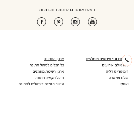
חפשו אותנו ברשתות החברתיות
אולמות וגני אירועים מומלצים
ארגון החתונה
📞
טאו אולם אירועים
כל הכלים לניהול חתונה
דימיטריוס דליה
ארגון רשימת מוזמנים
אולם אמארה
ניהול תקציב חתונה
ואסקו
עיצוב הזמנה דיגיטלית לחתונה
אולמי טרויה
כתבות וטיפים לארגון חתונה
יורדי הסירה תל אביב
מחשבון כמה לתת לחתונה
בלו קאסל אשדוד
מחירון זמרים לחתונה
גבריאל אולם אירועים
מבצעים חמים
שלומית אזרד
עדיה
הרמוזו