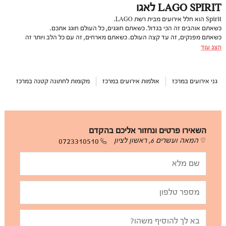
LAGO SPIRIT לאגו
Spirit הוא חלל אירועים מבית רשת LAGO.
כשאתם אוהבים זה הכי בגדול. כשאתם חוגגים, כל העולם חוגג אתכם.
כשאתם מפנקים, זה עד קצה העולם. כשאתם מארחים, זה עם כל הלב ויותר זה
הספיריט שלכם. זה הספיריט שלנו.
הצג עוד
מתחם האירועים SPIRIT, תוכנן במיוחד כדי שתוכלו לברוא את האירוע שלכם כמו שאתם
יודעים ואוהבים. בלי פשרות. בלי מגבלות. בלי לעצור באדום. אנחנו נצבע אותו בכל
הצבעים שתרצו, נעניק לו את כל הטעמים בהם תחשקו, את הצלילים שאתם חולמים,
גני אירועים במרכז
אולמות אירועים במרכז
מקומות לחתונה קטנה במרכז
האוירה שאתם מדמיינים, הויז’ן אליו אתם שואפים. כל זה עטוף בשילוב מנצח של יוקרה
וסטייל יחודי, לצד שירות ברמה הגבוהה ביותר.
השאירו פרטים ונחזור אליכם בהקדם
המאה ועשרים 6, ראשון לציון
0723310510