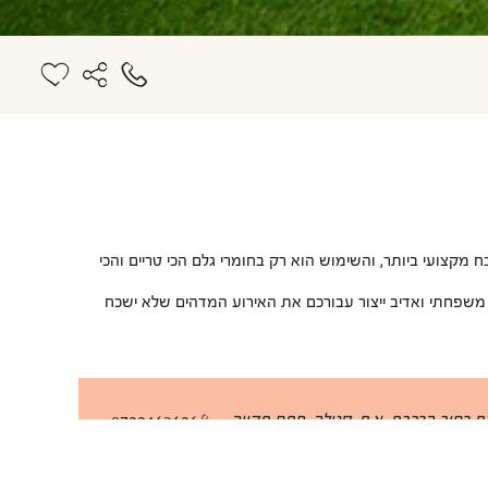
קצועי ביותר, והשימוש הוא רק בחומרי גלם הכי טריים והכי
 משפחתי ואדיב ייצור עבורכם את האירוע המדהים שלא ישכח
ינת רחוב הרכבת, א.ת. סגולה, פתח תקווה
0722163626
שליחה