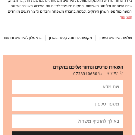
בית הארחה נורדיה הוא מקום מושלם לאירועים משפחתיים כמו שבת חתן, בר מצווה,
שבת משפחה וכל סוגי השמחות. המקום מאפשר לקיים את האירוע באווירה שקטה
ורגועה מול נופי השרון הירוקים, לבלות בחברת משפחה וחברים וליצור רגעים מיוחדים
וזיכרונות בלתי נשכחים. במקביל ניתן לטייל בפרדסים המקיפים את המקום וליהנות
הצג עוד
מפינות ישיבה רבות הפזורות בין המדשאות ולהנות מאירוע מושלם.
צוות המקום ידאג לתת לכם את החוויה הכי טובה שיש על מנת ליצור לכם אירוע מושלם
ובלתי נשכח.
אולמות אירועים בשרון
מקומות לחתונה קטנה בשרון
בתי מלון לאירועים וחתונות ב
השאירו פרטים ונחזור אליכם בהקדם
נורדיה
0723310650