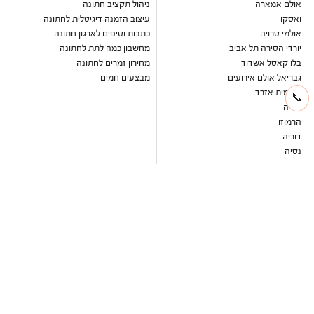
אולם אמארה
ניהול תקציב חתונה
ואסקו
עיצוב הזמנה דיגיטלית לחתונה
אולמי טרויה
כתבות וטיפים לארגון חתונה
יורדי הסירה תל אביב
מחשבון כמה לתת לחתונה
בלו קאסל אשדוד
מחירון זמרים לחתונה
גבריאל אולם אירועים
מבצעים חמים
שלומית אזרד
📞
עדיה
הרמוזו
דוריה
נסיה
ברטה
ליז מרטינז
חוות רונית
סקיי גארדן יקנעם
אלגריה אולם
אלכסנדר אירועים
יונו קיסריה
רוקח תל אביב
ויה נס ציונה
באסיקו נס ציונה