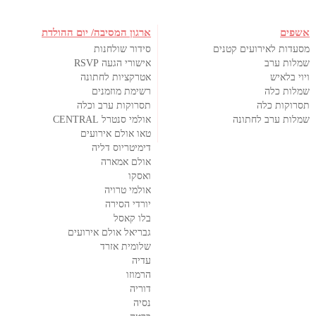
אשפים
ארגון המסיבה/ יום ההולדת
מסעדות לאירועים קטנים
סידור שולחנות
שמלות ערב
אישורי הגעה RSVP
ויוי בלאיש
אטרקציות לחתונה
שמלות כלה
רשימת מוזמנים
תסרוקות כלה
תסרוקות ערב וכלה
שמלות ערב לחתונה
אולמי סנטרל CENTRAL
טאו אולם אירועים
דימיטריוס דליה
אולם אמארה
ואסקו
אולמי טרויה
יורדי הסירה
בלו קאסל
גבריאל אולם אירועים
שלומית אזרד
עדיה
הרמוזו
דוריה
נסיה