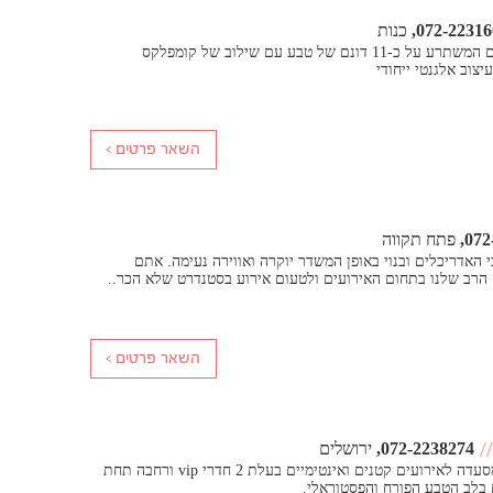
072-22316
כנות
הרמוניה בגן - גן אירועים המשתרע על כ-11 דונם של טבע עם שילוב של קומפלקס
יצוב אלגנטי ייחודי
072
פתח תקווה
י האדריכלים ובנוי באופן המשדר יוקרה ואווירה נעימה. אתם
 הרב שלנו בתחום האירועים ולטעום אירוע בסטנדרט שלא הכר..
//
072-2238274
ירושלים
קפית בגן הבוטני הינה מסעדה לאירועים קטנים ואינטימיים בעלת 2 חדרי vip ורחבה תחת
 בלב הטבע הפורח והפסטוראלי.