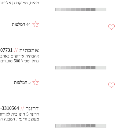
מהים, ממוקם גן אלכסנד
44 המלצות
אהבתיה
//
307731
אהבתיה אירועים באהבה 
גדול ומכיל 500 סועדים ו600 איש לאירועי קוקטייל חגיגיים מכל הסוגים- חתונ..
5 המלצות
דרזנר
//
-3310564
דרזנר 5 הינו בית
מעוצב ודינמי. המבנה ה