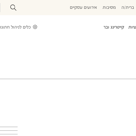
ברית/ה
מסיבות
אירועים עסקיים
יות
קייטרינג ובר
עלייה לתורה
טיולי בר\בת מצווה
בר מצווה בכותל
כלים לניהול חתונה