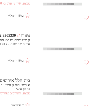
מבצע:
אירועי ערב ב- 130 ש"ח בלבד!
בואו להמליץ
טזורו
//
2-3305330
גן ירוק שמרגיש כמו חו
אירוח שחושבת על כל פר
בואו להמליץ
בית חלל אירועים 
ה"בית" הוא גן אירועים
באופן אישי
מבצע:
תאריכים אחרונים
7 המלצות