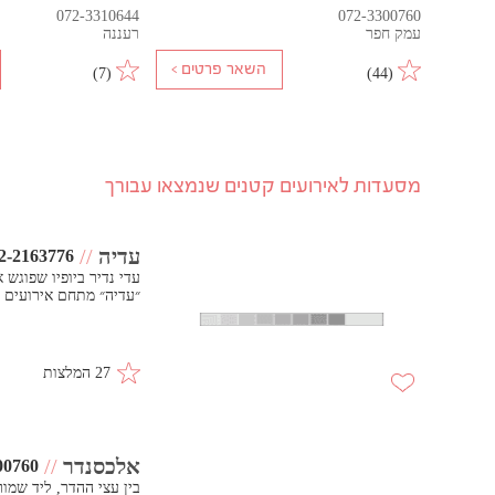
072-3310644
072-3300760
עמק חפר
רעננה
)
7
(
)
44
(
מסעדות לאירועים קטנים שנמצאו עבורך
עדיה
//
2-2163776
עדי נדיר ביופיו שפוגש
״עדיה״ מתחם אירועים 
27 המלצות
אלכסנדר
//
00760
בין עצי ההדר, ליד שמו