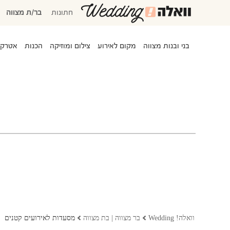
חתונות
בר/ת מצווה
בני ובנות מצווה
מקום לאירוע
צילום ומוזיקה
הכנות
אטרקצ
המוזמנים שלי
אישורי הגעה
סידור שולחנות
משימות לביצוע
התקציב שלי
המועדפים שלי
שמלות כלה
וואלה! Wedding
בר מצווה | בת מצווה
מסעדות לאירועים קטנים