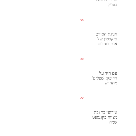
בוטיק
חגיגת הסוויט
סיקסטין של
אגם בוחבוט
עם היד על
הדופק: 'מפלים'
מתחדש
אירועי בר ובת
מצווה בקונספט
שמח