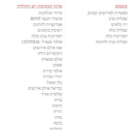
אשפים
ארגון המסיבה/ יום ההולדת
מסעדות לאירועים קטנים
סידור שולחנות
שמלות ערב
אישורי הגעה RSVP
ויוי בלאיש
אטרקציות לחתונה
שמלות כלה
רשימת מוזמנים
תסרוקות כלה
תסרוקות ערב וכלה
שמלות ערב לחתונה
אולמי סנטרל CENTRAL
טאו אולם אירועים
דימיטריוס דליה
אולם אמארה
ואסקו
אולמי טרויה
יורדי הסירה
בלו קאסל
גבריאל אולם אירועים
שלומית אזרד
עדיה
הרמוזו
דוריה
נסיה
ברטה
בדולינה