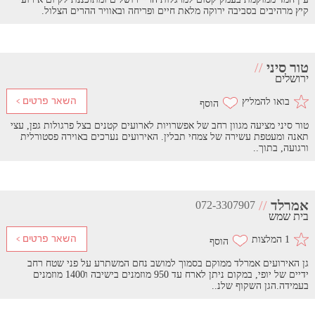
קיץ מרהיבים בסביבה ירוקה מלאת חיים ופריחה ובאוויר ההרים הצלול.
טור סיני
//
ירושלים
בואו להמליץ
טור סיני מציעה מגוון רחב של אפשרויות לארועים קטנים בצל פרגולות גפן, עצי
תאנה ומעטפת עשירה של צמחי תבלין. האירועים נערכים באוירה פסטורלית
ורגועה, בתוך..
אמרלד
//
072-3307907
בית שמש
1 המלצות
גן האירועים אמרלד ממוקם בסמוך למושב נחם המשתרע על פני שטח רחב
ידיים של יופי, במקום ניתן לארח עד 950 מוזמנים בישיבה ו1400 מוזמנים
בעמידה.​הגן השקוף שלנ..