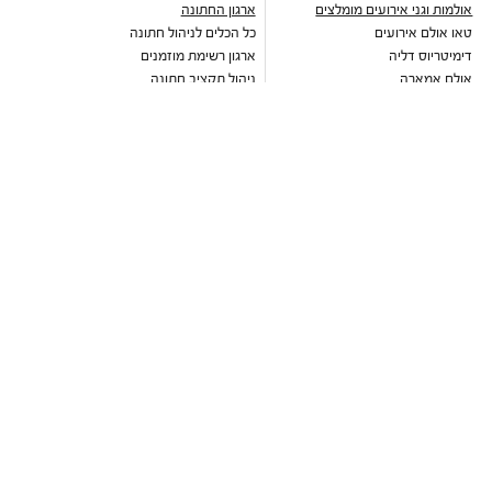
אולמות וגני אירועים מומלצים
ארגון החתונה
טאו אולם אירועים
כל הכלים לניהול חתונה
דימיטריוס דליה
ארגון רשימת מוזמנים
אולם אמארה
ניהול תקציב חתונה
ואסקו
עיצוב הזמנה דיגיטלית לחתונה
אולמי טרויה
כתבות וטיפים לארגון חתונה
יורדי הסירה תל אביב
מחשבון כמה לתת לחתונה
בלו קאסל אשדוד
מחירון זמרים לחתונה
גבריאל אולם אירועים
מבצעים חמים
שלומית אזרד
עדיה
מקום לחתונה
הרמוזו
גני אירועים
דוריה
גני אירועים במרכז
נסיה
גני אירועים בשרון
ברטה
גני אירועים בשפלה
ליז מרטינז
גני אירועים בדרום
חוות רונית
גני אירועים בצפון
סקיי גארדן יקנעם
גני אירועים בירושלים
אלגריה אולם
גני אירועים בתל אביב
אלכסנדר אירועים
גני אירועים בעמק חפר
יונו קיסריה
אולמות אירועים