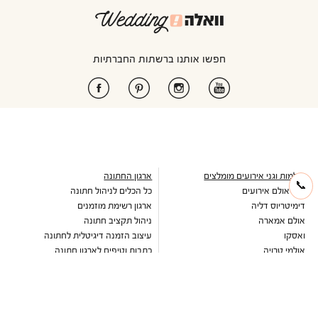
חפשו אותנו ברשתות החברתיות
אולמות וגני אירועים מומלצים
ארגון החתונה
📞
טאו אולם אירועים
כל הכלים לניהול חתונה
דימיטריוס דליה
ארגון רשימת מוזמנים
אולם אמארה
ניהול תקציב חתונה
ואסקו
עיצוב הזמנה דיגיטלית לחתונה
אולמי טרויה
כתבות וטיפים לארגון חתונה
יורדי הסירה תל אביב
מחשבון כמה לתת לחתונה
בלו קאסל אשדוד
מחירון זמרים לחתונה
גבריאל אולם אירועים
מבצעים חמים
שלומית אזרד