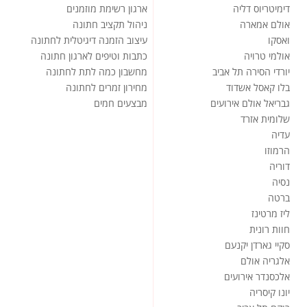
דימיטריוס דליה
ארגון רשימת מוזמנים
אולם אמארה
ניהול תקציב חתונה
ואסקו
עיצוב הזמנה דיגיטלית לחתונה
אולמי טרויה
כתבות וטיפים לארגון חתונה
יורדי הסירה תל אביב
מחשבון כמה לתת לחתונה
בלו קאסל אשדוד
מחירון זמרים לחתונה
גבריאל אולם אירועים
מבצעים חמים
שלומית אזרד
עדיה
הרמוזו
דוריה
נסיה
ברטה
ליז מרטינז
חוות רונית
סקיי גארדן יקנעם
אלגריה אולם
אלכסנדר אירועים
יונו קיסריה