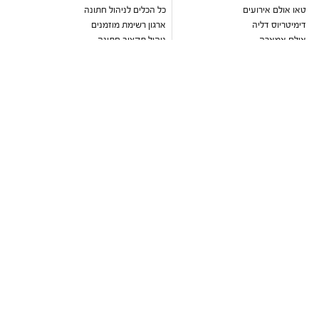
טאו אולם אירועים
כל הכלים לניהול חתונה
דימיטריוס דליה
ארגון רשימת מוזמנים
אולם אמארה
ניהול תקציב חתונה
ואסקו
עיצוב הזמנה דיגיטלית לחתונה
אולמי טרויה
כתבות וטיפים לארגון חתונה
יורדי הסירה תל אביב
מחשבון כמה לתת לחתונה
בלו קאסל אשדוד
מחירון זמרים לחתונה
גבריאל אולם אירועים
מבצעים חמים
שלומית אזרד
עדיה
מקום לחתונה
הרמוזו
גני אירועים
דוריה
גני אירועים במרכז
נסיה
גני אירועים בשרון
ברטה
גני אירועים בשפלה
ליז מרטינז
גני אירועים בדרום
חוות רונית
גני אירועים בצפון
סקיי גארדן יקנעם
גני אירועים בירושלים
אלגריה אולם
גני אירועים בתל אביב
אלכסנדר אירועים
גני אירועים בעמק חפר
יונו קיסריה
אולמות אירועים
רוקח תל אביב
אולמות אירועים במרכז