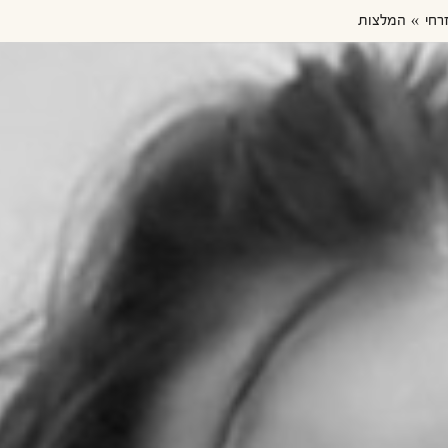
רחי
המלצות