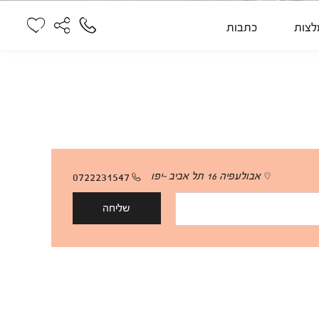
לצות
כתבות
אבולעפיה 16 תל אביב -יפו
0722231547
שליחה