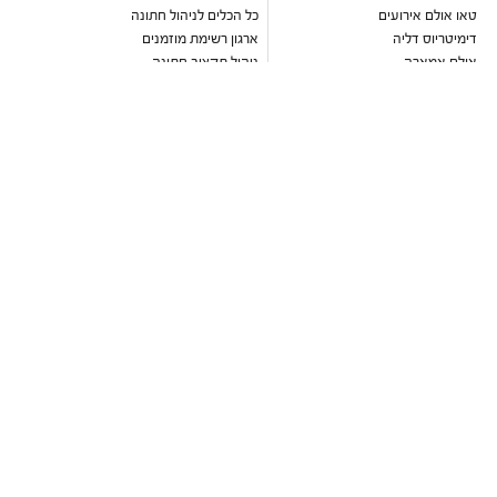
טאו אולם אירועים
כל הכלים לניהול חתונה
דימיטריוס דליה
ארגון רשימת מוזמנים
אולם אמארה
ניהול תקציב חתונה
ואסקו
עיצוב הזמנה דיגיטלית לחתונה
אולמי טרויה
כתבות וטיפים לארגון חתונה
יורדי הסירה תל אביב
מחשבון כמה לתת לחתונה
בלו קאסל אשדוד
מחירון זמרים לחתונה
גבריאל אולם אירועים
מבצעים חמים
שלומית אזרד
עדיה
מקום לחתונה
הרמוזו
גני אירועים
דוריה
גני אירועים במרכז
נסיה
גני אירועים בשרון
ברטה
גני אירועים בשפלה
ליז מרטינז
גני אירועים בדרום
חוות רונית
גני אירועים בצפון
סקיי גארדן יקנעם
גני אירועים בירושלים
אלגריה אולם
גני אירועים בתל אביב
אלכסנדר אירועים
גני אירועים בעמק חפר
יונו קיסריה
אולמות אירועים
רוקח תל אביב
אולמות אירועים במרכז