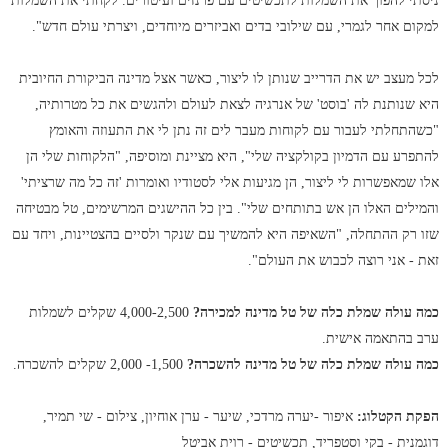
ניסתי להפוך את השמלות לתכשיטים עם פרנזים ועיטורים. לקחתי את השמלות
למקום אחר לגמרי, עם שילובי בדים ואביזרים מיוחדים, ויצרתי עולם חדש".
לכל מעצב יש את הדרייב שנותן לו ליצור, כאשר אצל מדינה הביקורת החיובית
היא שנותנת לה 'בוסט' של אנרגיה לצאת לעולם ולהגשים את כל מטרותיה,
"כשהתחלתי לעבור עם לקוחות מעבר לים זה נתן לי את התעוזה והאומץ
להתפרע עם הדמיון בקולקציה שלי", היא מציינת ומוסיפה, "הלקוחות שלי הן
אלו שמאפשרות לי ליצור, הן מגיעות אלי לסטודיו ואומרות 'זה כל מה שרציתי'
והמילים האלו הן אש בתותחים שלי". בין כל ההישגים המרשימים, טל מבטיחה
שזו רק ההתחלה, "השאיפה היא להמשיך עם שנקר ולסיים בהצטיינות, ויחד עם
זאת - אני רוצה לכבוש את העולם".
כמה עולה שמלת כלה של טל מדינה למכירה?
4,000-2,500 שקלים לשמלות
ערב בהתאמה אישית.
כמה עולה שמלת כלה של טל מדינה להשכרה?
1,500- 2,000 שקלים להשכרה.
הפקת הקטלוג:
איפור -יערה מרדכי, שיער - ערן אוחיון, צילום - שי תמיר,
דוגמנית - בקי וסטפריד, תכשיטים - רוית אביטל