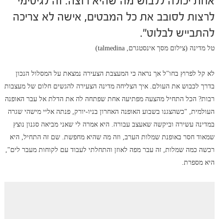
אחת יכולה ללבוש מה שהיא רוצה. זה לגיטימי
לרצות לסובב את כל המבטים, אישה לא צריכה
להתבייש לבלוט".
טל מדינה (צילום מסך אינסטגרם, talmedina)
לא קל לפרוץ בחו"ל אך נראה כי המעצבת הצעירה נמצאת על המסלול הנכון
בדרך לכבוש את העולם. איך הצליחה מדינה הצעירה להגשים חלום של מעצבות
רבות? הכל התחיל מהצעה מפתיעה אחת שפתחה לה את הדלת אל עבר האופנה
העולמית, "כשהצגנו בשבוע האופנה האחרון בניו-יורק, פנתה אליי מישהי שגרה
במדינה עשירה וביקשה שאעצב עבורה. היא אמרה לי שאני מביאה סגנון נוצץ
שמאוד חסר באופנת שמלות הערב, וזה מה שהיא מחפשת. שם זה התחיל, היא
רכשה כמה שמלות, זה עבר מפה לאוזן והתחלתי לעבוד עם לקוחות מעבר לים",
היא מספרת.