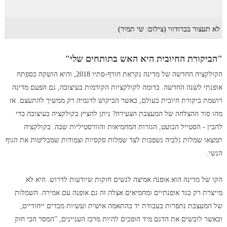
לא תעצור בברודווי (צילום: שי תמיר)
"הביקורת החיובית היא האש בתותחים שלי"
הקולקציה החדשה של מדינה נקראת חורף-סתיו 2018, והיא הושקה כספתח
אופנתי לשנה החדשה. בדומה לקולקציות הקודמות בעיצובה, גם הפעם מדינה
רושמת ביקורת חיובית בעולם, כאשר הביקוש לדגמיה רק ממשיך להתעצם. אז
מהו סוד ההצלחה של המעצבת הצעירה? ניתן להציץ בקולקציה בעיצובה כדי
להבין - הסטייל הבועט, הגזרות המחמיאות והוורסטיליות שבה. בקולקציה
תמצאו שמלות גלביה נשפכות לצד שמלות סקסיות וצמודות שמבליטות את הגוף
הנשי.
הקו של מדינה הוא אופנה אמיצה לנשים חזקות שיודעות לדרוש. היא לא
מייצרת רק בגד אופנתיים ומחמיאים אצלה זה גם אופנה עם אמירה. השמלות
של המעצבת נתפרות בעבודת יד בהתאמה אישית ועשיות מבדים ייחודיים,
וכאשר לובשים את הדגם מיד הופכים להיות מרכז העניינים, "המסר הכי חזק