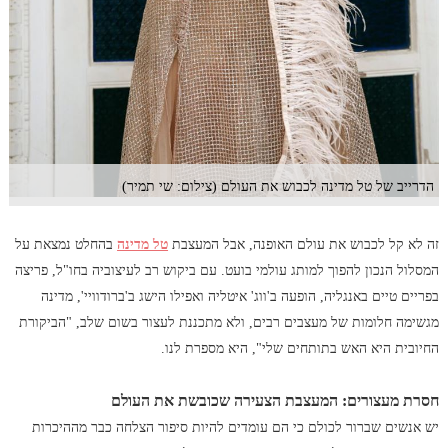
הדרייב של טל מדינה לכבוש את העולם (צילום: שי תמיר)
זה לא קל לכבוש את עולם האופנה, אבל המעצבת
טל מדינה
בהחלט נמצאת על
המסלול הנכון להפוך למותג עולמי בועט. עם ביקוש רב לעיצוביה בחו"ל, פריצה
בפריים טיים באנגליה, הופעה ב'ווג' איטליה ואפילו הישג ב'ברודוויי', מדינה
מגשימה חלומות של מעצבים רבים, ולא מתכננת לעצור בשום שלב, "הביקורת
החיובית היא האש בתותחים שלי", היא מספרת לנו.
חסרת מעצורים: המעצבת הצעירה שכובשת את העולם
יש אנשים שברור לכולם כי הם עומדים להיות סיפור הצלחה כבר מההיכרות