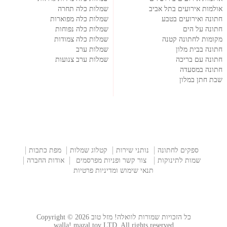
אולמות אירועים בתל אביב
שמלות כלה תחרה
חתונה ואירועים בטבע
שמלות כלה מפוארות
חתונה על הים
שמלות כלה נפוחות
מקומות לחתונה קטנה
שמלות כלה צמודות
חתונה בבית מלון
שמלות ערב
חתונה עם בריכה
שמלות ערב צנועות
חתונה במסעדה
שבת חתן במלון
ספקים לחתונה
נותני שירות
קטלוג שמלות
מפת כתבות
שמות לתינוקות
צור קשר ופניות מפרסמים
אודות החברה
תנאי שימוש ומדיניות פרטיות
כל הזכויות שמורות לוואלה! מזל טוב Copyright © 2026
walla! mazal tov LTD. All rights reserved