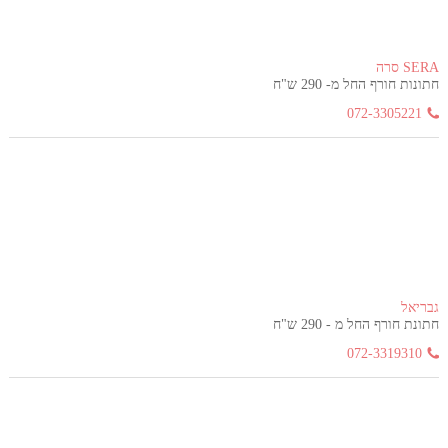
SERA סרה
חתונות חורף החל מ- 290 ש"ח
072-3305221
גבריאל
חתונת חורף החל מ - 290 ש"ח
072-3319310