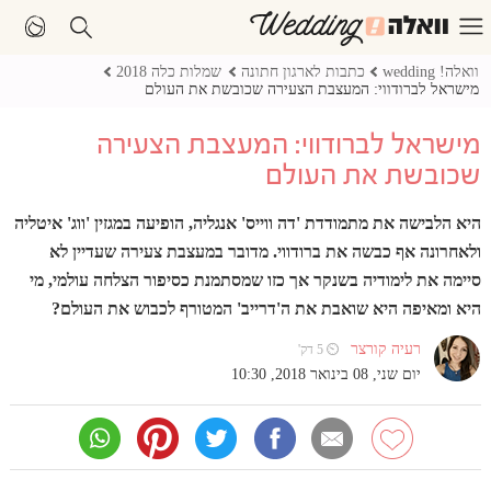
וואלה! wedding
כתבות לארגון חתונה
שמלות כלה 2018
מישראל לברודווי: המעצבת הצעירה שכובשת את העולם
מישראל לברודווי: המעצבת הצעירה
שכובשת את העולם
היא הלבישה את מתמודדת 'דה ווייס' אנגליה, הופיעה במגזין 'ווג' איטליה
ולאחרונה אף כבשה את ברודווי. מדובר במעצבת צעירה שעדיין לא
סיימה את לימודיה בשנקר אך כזו שמסתמנת כסיפור הצלחה עולמי, מי
היא ומאיפה היא שואבת את ה'דרייב' המטורף לכבוש את העולם?
רעיה קורצר
⏲ 5 דק'
יום שני, 08 בינואר 2018, 10:30