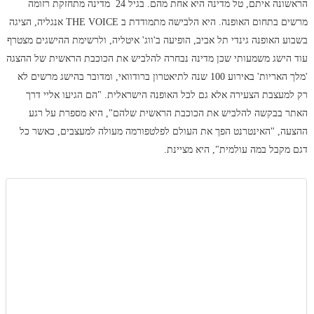
הראשונה איתם, טל מדינה היא אחת מהם. בגיל 24 מדינה מתחזקת רזומה
מרשים בתחום האופנה. היא הלבישה מתמודדת ב THE VOICE אנגליה, הציגה
בשבוע האופנה גינדי תל אביב, הופיעה ב'ווג' איטליה, ולרשימת ההישגים מצטרף
עוד הישג משמעותי שכן מדינה נבחרה להלביש את הכוכבת הראשית של ההצגה
'מלך האריות' באירוע 100 שנה לתיאטרון ברודוואי, ומדובר בהישג מרשים לא
רק למעצבת הצעירה אלא גם לכל האופנה הישראלית. "הם הגיעו אליי דרך
האתר בבקשה להלביש את הכוכבת הראשית שלהם", היא מספרת על רגע
ההצעה, "האינטרנט הפך את העולם לפלטפורמה מעולה למעצבים, כאשר כל
דגם מקבל במה עולמית", היא מציינת.