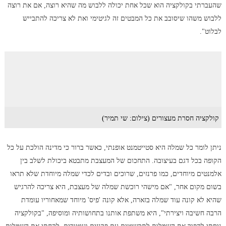
שהעברתי בקולקציה הוא שכל אחת יכולה ללבוש מה שהיא רוצה, אם את רוצה
ללבוש משהו שיסובב את כל המבטים זה לגיטימי ואת לא צריכה להתבייש
לבלוט".
קולקציה חסרת מעצורים (צילום: שי תמיר)
ניתן לומר כל שמלה היא סטייטמנט אופנתי, כאשר ברור כי מדינה הולכת על כל
הקופה בכל דגם בעיצובה. התחכום של המעצבת מתבטא ביכולת לשלב בין
אלמנטים מיוחדים, כמו פרנזים, שרוכים ובדים לכדי שמלה מיוחדת שלא תראו
בשום מקום אחר, "אם מישהי רוכשת שמלה של מעצבת, היא צריכה להרגיש
שהיא לא קונה עוד שמלה בזארה, אלא קונה 'פיס' מיוחד שמאחוריו עומדת
הרבה חשיבה ויצירתי", היא משתפת אותנו בתחושותיה ומוסיפה, "בקולקציה