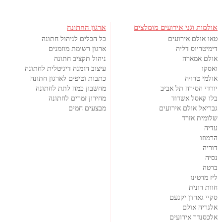
אולמות וגני אירועים מומלצים
ארגון החתונה
טאו אולם אירועים
כל הכלים לניהול חתונה
דימיטריוס דליה
ארגון רשימת מוזמנים
אולם אמארה
ניהול תקציב חתונה
ואסקו
עיצוב הזמנה דיגיטלית לחתונה
אולמי טרויה
כתבות וטיפים לארגון חתונה
יורדי הסירה תל אביב
מחשבון כמה לתת לחתונה
בלו קאסל אשדוד
מחירון זמרים לחתונה
גבריאל אולם אירועים
מבצעים חמים
שלומית אזרד
עדיה
הרמוזו
דוריה
נסיה
ברטה
ליז מרטינז
חוות רונית
סקיי גארדן יקנעם
אלגריה אולם
אלכסנדר אירועים