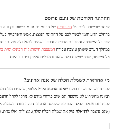
החתונה הלוהטת של נועם פרוסט
לאחר שבישרנו לכם על
האירוסים
של הדוגמנית
נועם פרוסט
ובן זוגה ב
בהחלט הגיע הזמן לבשר לכם על החתונה הנוצצת. אמש היפהפייה בעלת
לצד כל המשפחה והחברים מהביצה והפכו רשמית לבעל ולאישה. פרוס
במהלך הערב שאותן עיצבה עבורה
המעצבת הישראלית הבינלאומית בר
אלחמיסטר, שתי שמלות כלה שאנחנו מזילים עליהן ריר עד היום.
מי אחראית לשמלת הכלה של אנה ארונוב?
לפני חודש התבשרנו כולנו ש
אנה ארונוב
ו
אייל אלגבי
, שהכירו מול המצ
תמונה מהאירוע לא נחשפה וגם שום פירורי מידע לא נזרקו לקהל הרעב
לפנינו גם שמלת הכלה ההורסת שלבשה ארונוב. הכלה בחרה בשמלה 
(שגם עיצבה ל
דניאלה פיק
את שמלת הכלה שלה), אצילית ואלגנטית, ול