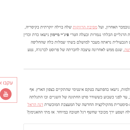
נובמבר האחרון, ועל
מסיבת הרווקות
שלה בוילה יוקרתית בקיסריה,
 הרגליים הבלתי נגמרות ובעלה הטרי
פיג'יי מיימון
נישאו כדת וכדין
ט הגבעולית נראתה מעבר למושלם בשתי שמלות כלה שהחליפה
טה
, שגם ממש לאחרונה עיצבה לחברתה של פרוסט לברנז'ה, נטע
עקבו א
למות, נישאו בהפתעה בטקס אינטימי שהתקיים בצפון הארץ. אף
, עד לפני כשבוע כששודר סרט החתונה של השניים ובו התגלתה
א-סימטרית מהקולקציה החדשה של המעצבת המוכשרת
דנה הראל
ה ושסע ירך מכובד שחשף רגל חטובה במיוחד. אז מתי ההאנימון?