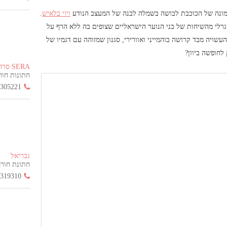
ונה של הכוכבת לבושה בשמלה לבנה של המעצב הנודע
ויוי בלאיש
.
רלי מהשיחות של בני הנוער הישראליים שצופים בה ללא הרף על
שויה מבד קרושה בוהמייני ואוורירי, סגנון שמזוהה עם דגמיו של
לחופשה ביוון?
SERA סרה
חתונות חורף הח
3305221
גבריאל
חתונת חורף החל
3319310