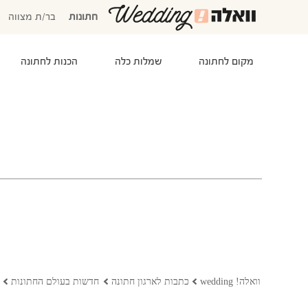
חתונות
בר/ת מצווה
מקום לחתונה
שמלות כלה
הכנות לחתונה
המוזמנים שלי
אישורי הגעה
סידור שולחנות
התקציב שלי
משימות לביצוע
המועדפים שלי
שמלות כלה
וואלה! wedding
כתבות לארגון חתונה
חדשות בעולם החתונות