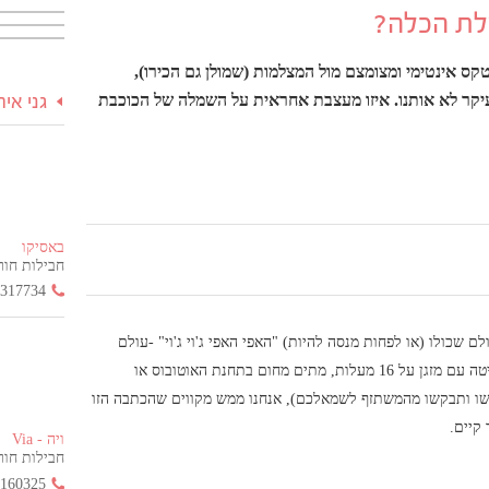
מלת הכלה?
ס אינטימי ומצומצם מול המצלמות (שמולן גם הכירו),
קר לא אותנו. איזו מעצבת אחראית על השמלה של הכוכבת
גני אי
באסיקו
חבילות חור
3317734
שכולו (או לפחות מנסה להיות) "האפי האפי ג'וי ג'וי" -עולם
האינסטגרם. בין אם אתם קוראים את השורות האלה כשאתם עדיין במיטה עם מזגן על 16 מעלות, מתים מחום בתחנת האוטובוס או
שו ותבקשו מהמשתזף לשמאלכם), אנחנו ממש מקווים שהכתבה הזו
 קיים.
ויה - Via
חבילות חור
2160325