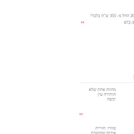
072-
מחווה אחת שלא
הותירה עין
יבשה
טזורו: חוויית
אירוח שחושבת