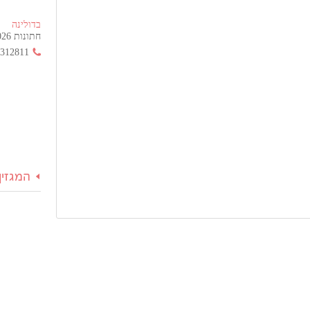
בדולינה
חתונות 2026 החל מ- 355 ש"ח בלבד!
3312811
המגזין